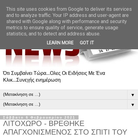
This site uses cookies from Google to deliver its services
and to analyze traffic. Your IP address and user-agent are
shared with Google along with performance and security
metrics to ensure quality of service, generate usage
statistics, and to detect and address abuse.
LEARN MORE
GOT IT
Ότι Συμβαίνει Τώρα...Ολες Οι Ειδήσεις Με Ένα
Κλικ...Συνεχής ενημέρωση
▼
▼
Σάββατο 6 Φεβρουαρίου 2021
ΛΙΤΟΧΩΡΟ - ΒΡΕΘΗΚΕ
ΑΠΑΓΧΟΝΙΣΜΕΝΟΣ ΣΤΟ ΣΠΙΤΙ ΤΟΥ