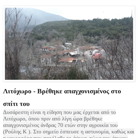
Λιτόχωρο - Βρέθηκε απαγχονισμένος στο
σπίτι του
Δυσάρεστη είναι η είδηση που μας έρχεται από το
Λιτόχωρο, όπου πριν από λίγη ώρα βρέθηκε
απαγχονισμένος άνδρας 70 ετών στην αγροικία του
(Ρούλης Κ ). Στο σημείο έσπευσε η αστυνομία, καθώς και
η νεκροφόρα που παρέλαβε το άψυχο σώμα του άτυχου