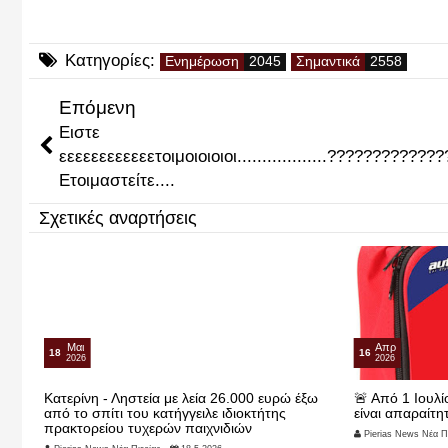
Κατηγορίες:
Ενημέρωση
Σημαντικά
Επόμενη
Ειστε
εεεεεεεεεεεετοιμοιοιοιοι..................??????????????
Ετοιμαστείτε....
Σχετικές αναρτήσεις
Μαι
Απρ
18
16
2026
2026
Κατερίνη - Ληστεία με λεία 26.000 ευρώ έξω
🚨 Από 1 Ιουλί
ο,
από το σπίτι του κατήγγειλε ιδιοκτήτης
είναι απαραίτη
ι
πρακτορείου τυχερών παιχνιδιών
Pierias News Νέα Πι