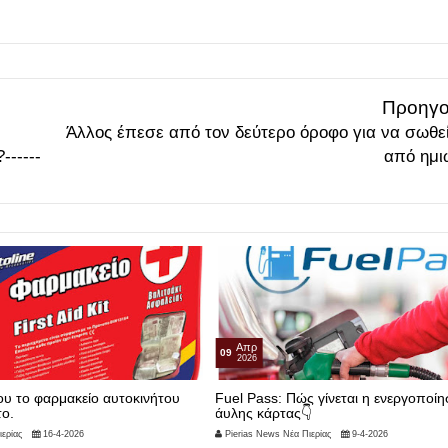
Προηγο
Άλλος έπεσε από τον δεύτερο όροφο για να σωθε
------
από ημι
Απρ
09
2026
ου το φαρμακείο αυτοκινήτου
Fuel Pass: Πώς γίνεται η ενεργοποίη
το.
άυλης κάρτας👇
ερίας
16-4-2026
Pierias News Νέα Πιερίας
9-4-2026