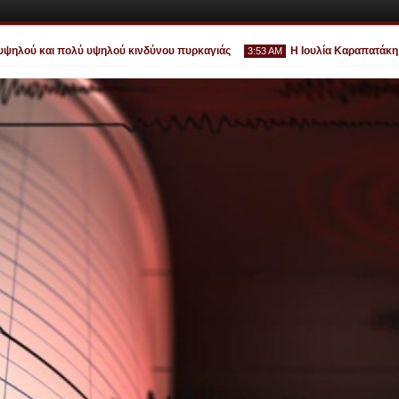
λού και πολύ υψηλού κινδύνου πυρκαγιάς
Η Ιουλία Καραπατάκη επιστρ
3:53 AM
Ιουλ
30
2026