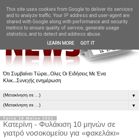
This site uses cookies from Google to deliver its services
and to analyze traffic. Your IP address and user-agent are
shared with Google along with performance and security
metrics to ensure quality of service, generate usage
statistics, and to detect and address abuse.
LEARN MORE
GOT IT
Ότι Συμβαίνει Τώρα...Ολες Οι Ειδήσεις Με Ένα
Κλικ...Συνεχής ενημέρωση
▼
▼
Τρίτη 18 Μαΐου 2021
Κατερίνη - Φυλάκιση 10 μηνών σε
γιατρό νοσοκομείου για «φακελάκι»