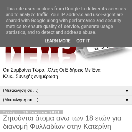
This site uses cookies from Google to deliver its services
and to analyze traffic. Your IP address and user-agent are
shared with Google along with performance and security
metrics to ensure quality of service, generate usage
statistics, and to detect and address abuse.
LEARN MORE
GOT IT
Ότι Συμβαίνει Τώρα...Ολες Οι Ειδήσεις Με Ένα
Κλικ...Συνεχής ενημέρωση
▼
▼
Τετάρτη 16 Ιουνίου 2021
Ζητούνται άτομα ανω των 18 ετών για
διανομή Φυλλαδίων στην Κατερίνη