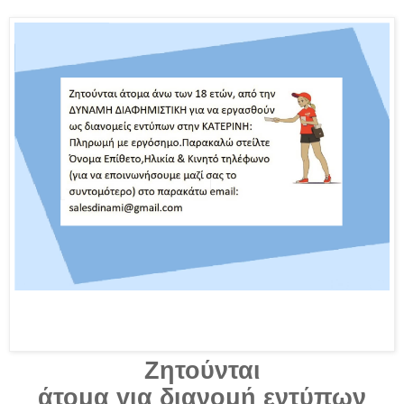
Ζητο
ύ
ντ
αι
ά
τομ
α
γ
ια
δ
ια
νομ
ή
εντ
ύ
πων