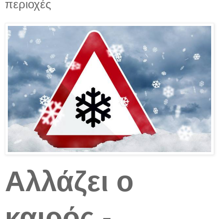
περιοχές
Αλλάζει ο
καιρός -