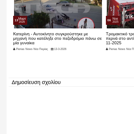
Μαρτ
Νοε
13
06
2026
2025
την
Κατερίνη - Αυτοκίνητο συγκρούστηκε με
Τρομακτικό τρο
μηχανή που κατέληξε στο πεζοδρόμιο πάνω σε
περνά στο αντ
μία γυναίκα
11-2025
Pierias News Νέα Πιερίας
13-3-2026
Pierias News Νέα Πι
Δημοσίευση σχολίου