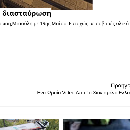
α διασταύρωση
ρωση,Μιαούλη με 19ης Μαΐου. Ευτυχώς με σοβαρές υλικές 
Προηγο
Ενα Ωραίο Video Απο Το Χιονισμένο Ελλ