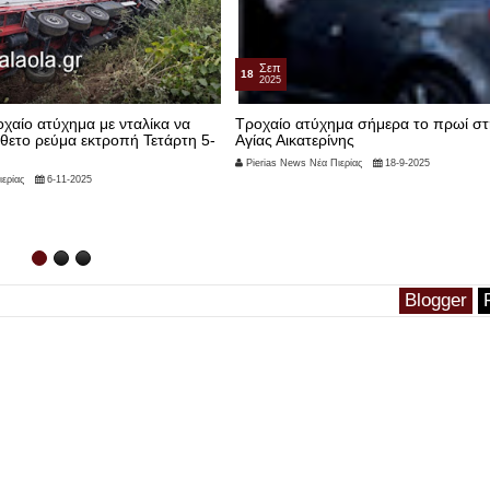
Σεπ
18
2025
χαίο ατύχημα με νταλίκα να
Τροχαίο ατύχημα σήμερα το πρωί στ
ίθετο ρεύμα εκτροπή Τετάρτη 5-
Αγίας Αικατερίνης
Pierias News Νέα Πιερίας
18-9-2025
ερίας
6-11-2025
Blogger