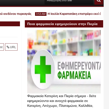
ινδύνου πυρκαγιάς
Η Ιουλία Καραπατάκη επιστρέφει εκεί όπου ανήκει
3:53 AM
Ποια φαρμακεία εφημερεύουν στην Πιερία
σήμερα
Ιουλ
nt
URL
30
2026
Φαρμακεία Κατερίνη και Πιερία σήμερα - δείτε
εφημερεύοντα και ανοιχτά φαρμακεία σε
Κατερίνη, Λιτόχωρο, Πλαταμώνα, Καλλιθέα,