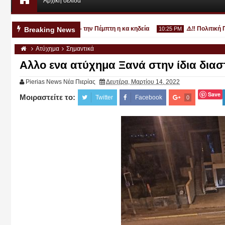
Αρχική σελίδα
3χρονο στην Κατερίνη - την Πέμπτη η κα κηδεία
⚠️‼️ Πολιτική Προ
Breaking News
10:25 PM
Ατύχημα
Σημαντικά
Αλλο ενα ατύχημα Ξανά στην ίδια δι
Pierias News Νέα Πιερίας
Δευτέρα, Μαρτίου 14, 2022
Save
Μοιραστείτε το:
Αυγ
Twitter
Facebook
0
03
2026