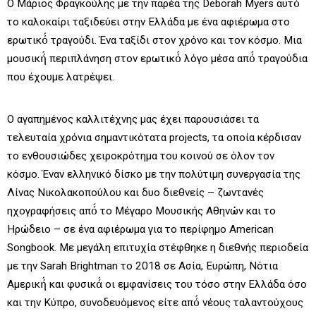
Ο Μάριος Φραγκούλης με την παρέα της Deborah Myers αυτό́
το καλοκαίρι ταξιδεύει στην Ελλάδα με ένα αφιέρωμα στο
ερωτικό́ τραγούδι. Ένα ταξίδι στον χρόνο και τον κόσμο. Μια
μουσική́ περιπλάνηση στον ερωτικό́ λόγο μέσα από́ τραγούδια
που έχουμε λατρέψει.
Ο αγαπημένος καλλιτέχνης μας έχει παρουσιάσει τα
τελευταία χρόνια σημαντικότατα projects, τα οποία κέρδισαν
το ενθουσιώδες χειροκρότημα του κοινού σε όλον τον
κόσμο. Έναν ελληνικό δίσκο με την πολύτιμη συνεργασία της
Λίνας Νικολακοπούλου και δυο διεθνείς – ζωντανές
ηχογραφήσεις από́ το Μέγαρο Μουσικής Αθηνών και το
Ηρώδειο – σε ένα αφιέρωμα για το περίφημο American
Songbook. Με μεγάλη επιτυχία στέφθηκε η διεθνής περιοδεία
με την Sarah Brightman το 2018 σε Ασία, Ευρώπη, Νότια
Αμερική́ και φυσικά́ οι εμφανίσεις του τόσο στην Ελλάδα όσο
και την Κύπρο, συνοδευόμενος είτε από́ νέους ταλαντούχους