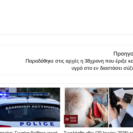
Προηγο
Παραδόθηκε στις αρχές η 38χρονη που έριξε κ
υγρό στο εν διαστάσει σύζ
Ιουν
22
2026
τερίνη: Γυναίκα βρέθηκε νεκρή
Συνελήφθη χθες (20 Ιουνίου 2026) τ