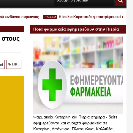
κινδύνου πυρκαγιάς
Η Ιουλία Καραπατάκη επιστρέφει εκεί όπου ανήκε
3:53 AM
Ποια φαρμακεία εφημερεύουν στην Πιερία
 στους
σήμερα
Ιουλ
30
2026
nt
URL
Φαρμακεία Κατερίνη και Πιερία σήμερα - δείτε
εφημερεύοντα και ανοιχτά φαρμακεία σε
Κατερίνη, Λιτόχωρο, Πλαταμώνα, Καλλιθέα,