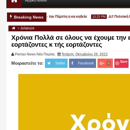
Αρχική σελίδα
33χρονο στην Κατερίνη - την Πέμπτη η κα κηδεία
⚠️‼️ Πολιτική Πρ
Breaking News
10:25 PM
Διάφορα
Χρόνια Πολλά σε όλους να έχουμε την 
εορτάζοντες κ τής εορτάζοντες
Pierias News Νέα Πιερίας
Τετάρτη, Οκτωβρίου 26, 2022
Αυγ
03
2026
Save
Μοιραστείτε το:
Twitter
Facebook
0