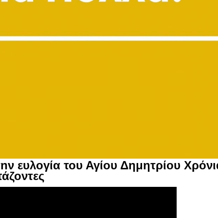
την
ε
υ
λογ
ία
το
υ
Αγ
ί
ο
υ
Δημητρ
ί
ο
υ
Χρ
ό
ν
ι
τ
ά
ζοντες