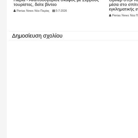
τουρίστες, δείτε βίντεο
μέσα στο σπίτι
εγκληματικής ε
Pierias News Νέα Πιερίας
5-7-2026
Pierias News Νέα Πι
Δημοσίευση σχολίου