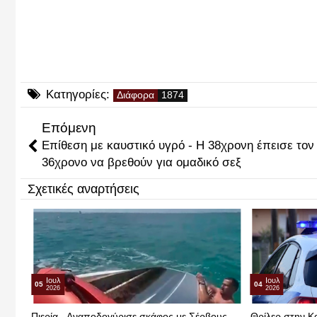
Κατηγορίες:
Διάφορα
Επόμενη
Επίθεση με καυστικό υγρό - Η 38χρονη έπεισε τον
36χρονο να βρεθούν για ομαδικό σεξ
Σχετικές αναρτήσεις
Ιουλ
Ιουλ
05
04
2026
2026
Πιερία - Αναποδογύρισε σκάφος με Σέρβους
Θρίλερ στην Κα