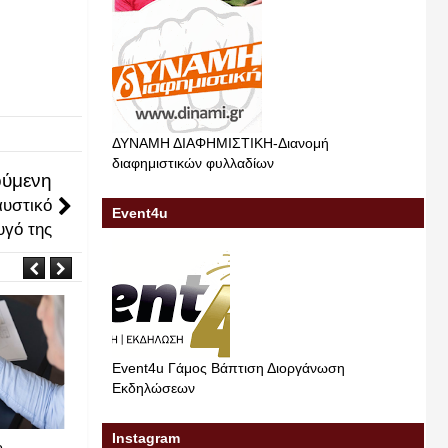
ΔΥΝΑΜΗ ΔΙΑΦΗΜΙΣΤΙΚΗ-Διανομή
διαφημιστικών φυλλαδίων
ύμενη
αυστικό
Event4u
υγό της
Event4u Γάμος Βάπτιση Διοργάνωση
Εκδηλώσεων
Μαι
Μαι
22
18
2026
2026
Instagram
ο
Μακάρι να βρεθεί.
Κατερίνη 