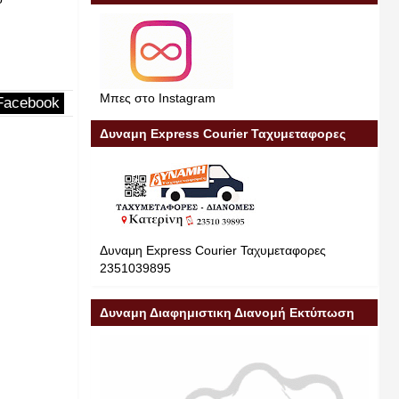
από το σπ
Pierias News Νέα Πιερίας
22-5-2026
πρακτορε
Pierias New
Μπες στο Instagram
Facebook
Δυναμη Express Courier Ταχυμεταφορες
Δυναμη Express Courier Ταχυμεταφορες
2351039895
Δυναμη Διαφημιστικη Διανομή Εκτύπωση
Διαφήμιση 23510 39895