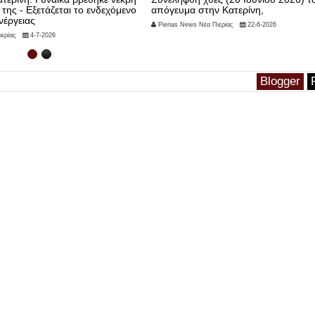
 της - Εξετάζεται το ενδεχόμενο
απόγευμα στην Κατερίνη,
νέργειας
Pierias News Νέα Πιερίας
22-6-2026
ερίας
4-7-2026
Blogger