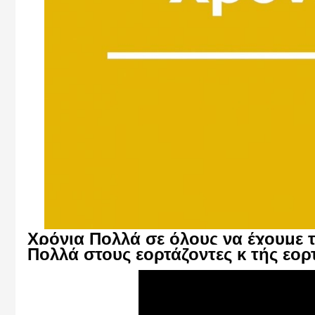
Χρ
ό
ν
ια
Πολλ
ά
σε
ό
λο
υ
ς
ν
α έ
χο
υ
με
Πολλ
ά
στο
υ
ς
εορτ
ά
ζοντες
κ
τ
ή
ς
εορ