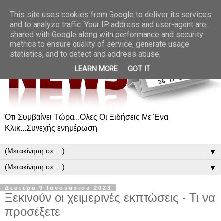
This site uses cookies from Google to deliver its services
and to analyze traffic. Your IP address and user-agent are
shared with Google along with performance and security
metrics to ensure quality of service, generate usage
statistics, and to detect and address abuse.
LEARN MORE
GOT IT
Ότι Συμβαίνει Τώρα...Ολες Οι Ειδήσεις Με Ένα
Κλικ...Συνεχής ενημέρωση
▼
▼
Δευτέρα 9 Ιανουαρίου 2023
Ξεκινούν οι χειμερινές εκπτώσεις - Τι να
προσέξετε