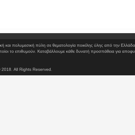
ική και πολυμεσική πύλη σε θεματολογία ποικίλης ύλης από την Ελλάδ
οποίοι το επιθυμούν. Καταβάλλουμε κάθε δυνατή προσπάθεια για αποφυ
 2018. All Rights Reserved.