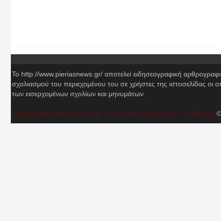
Το http://www.pieriasnews.gr/ αποτελεί ειδησεογραφική αρθρογραφ
σχολιασμού του περιεχομένου του σε χρήστες της ιστοσελίδας οι 
των εισερχομένων σχολίων και μηνυμάτων.
PieriasNews Μάθετε πρώτος Τα Νεα Της Κατερίνης & Της Πιεριας
©