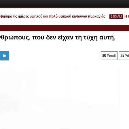
ιμο τις ημέρες υψηλού και πολύ υψηλού κινδύνου πυρκαγιάς
Η Ιουλί
3:53 AM
θρώπους, που δεν είχαν τη τύχη αυτή.
Ιουλ
Email
Pri
30
2026