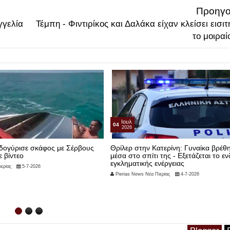
Προηγο
γγελία
Τέμπη - Φιντιρίκος και Δαλάκα είχαν κλείσει εισιτ
το μοιραί
Ιουν
22
2026
τερίνη: Γυναίκα βρέθηκε νεκρή
Συνελήφθη χθες (20 Ιουνίου 2026) τ
 της - Εξετάζεται το ενδεχόμενο
απόγευμα στην Κατερίνη,
νέργειας
Pierias News Νέα Πιερίας
22-6-2026
ερίας
4-7-2026