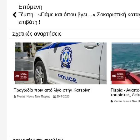
Επόμενη
Τέμπη - «Πάμε και όπου βγει…» Σοκαριστική κατα
επιβάτη !
Σχετικές αναρτήσεις
Ιουλ
Ιουλ
05
04
2026
2026
Πιερία - Αναποδογύρισε σκάφος με Σέρβους
Θρίλερ στην Κα
τουρίστες, δείτε βίντεο
μέσα στο σπίτι
εγκληματικής ε
Pierias News Νέα Πιερίας
5-7-2026
Pierias News Νέα Πι