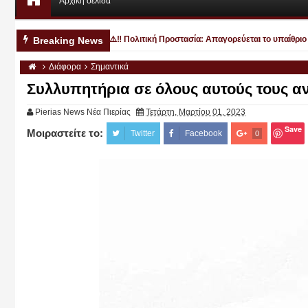
Αρχική σελίδα
 κα κηδεία
⚠️‼️ Πολιτική Προστασία: Απαγορεύεται το υπαίθριο ψήσ
Breaking News
10:25 PM
Διάφορα
Σημαντικά
Συλλυπητήρια σε όλους αυτούς τους αν
Pierias News Νέα Πιερίας
Τετάρτη, Μαρτίου 01, 2023
Save
Μοιραστείτε το:
Αυγ
Twitter
Facebook
0
03
2026