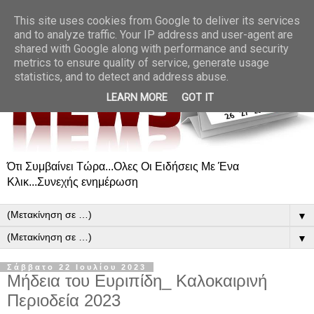
This site uses cookies from Google to deliver its services
and to analyze traffic. Your IP address and user-agent are
shared with Google along with performance and security
metrics to ensure quality of service, generate usage
statistics, and to detect and address abuse.
LEARN MORE
GOT IT
Ότι Συμβαίνει Τώρα...Ολες Οι Ειδήσεις Με Ένα
Κλικ...Συνεχής ενημέρωση
▼
▼
Σάββατο 22 Ιουλίου 2023
Μήδεια του Ευριπίδη_ Καλοκαιρινή
Περιοδεία 2023