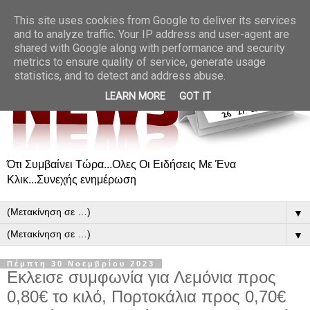
This site uses cookies from Google to deliver its services
and to analyze traffic. Your IP address and user-agent are
shared with Google along with performance and security
metrics to ensure quality of service, generate usage
statistics, and to detect and address abuse.
LEARN MORE
GOT IT
Ότι Συμβαίνει Τώρα...Ολες Οι Ειδήσεις Με Ένα
Κλικ...Συνεχής ενημέρωση
▼
▼
Πέμπτη 30 Νοεμβρίου 2023
Εκλεισε συμφωνία για Λεμόνια προς
0,80€ το κιλό, Πορτοκάλια προς 0,70€