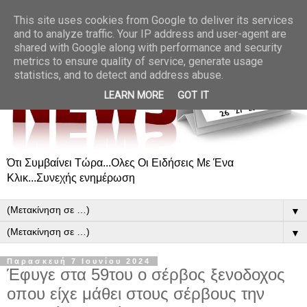
This site uses cookies from Google to deliver its services
and to analyze traffic. Your IP address and user-agent are
shared with Google along with performance and security
metrics to ensure quality of service, generate usage
statistics, and to detect and address abuse.
LEARN MORE
GOT IT
Ότι Συμβαίνει Τώρα...Ολες Οι Ειδήσεις Με Ένα
Κλικ...Συνεχής ενημέρωση
▼
▼
Παρασκευή 7 Ιουνίου 2024
Έφυγε στα 59του ο σέρβος ξενοδοχος
οπου είχε μάθει στους σέρβους την