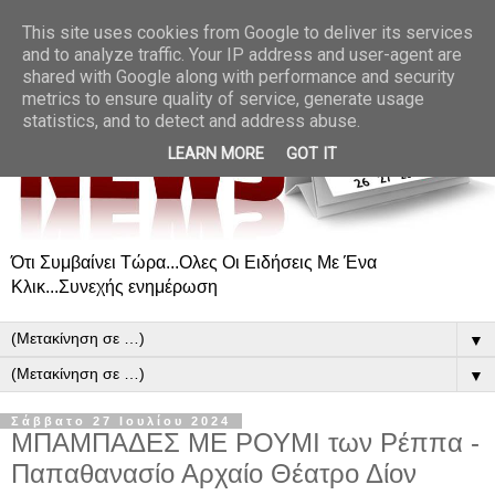
This site uses cookies from Google to deliver its services
and to analyze traffic. Your IP address and user-agent are
shared with Google along with performance and security
metrics to ensure quality of service, generate usage
statistics, and to detect and address abuse.
LEARN MORE
GOT IT
Ότι Συμβαίνει Τώρα...Ολες Οι Ειδήσεις Με Ένα
Κλικ...Συνεχής ενημέρωση
▼
▼
Σάββατο 27 Ιουλίου 2024
ΜΠΑΜΠΑΔΕΣ ΜΕ ΡΟΥΜΙ των Ρέππα -
Παπαθανασίο Αρχαίο Θέατρο Δίον