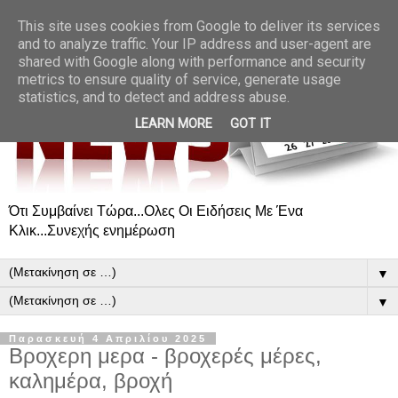
This site uses cookies from Google to deliver its services
and to analyze traffic. Your IP address and user-agent are
shared with Google along with performance and security
metrics to ensure quality of service, generate usage
statistics, and to detect and address abuse.
LEARN MORE
GOT IT
Ότι Συμβαίνει Τώρα...Ολες Οι Ειδήσεις Με Ένα
Κλικ...Συνεχής ενημέρωση
▼
▼
Παρασκευή 4 Απριλίου 2025
Βροχερη μερα - βροχερές μέρες,
καλημέρα, βροχή