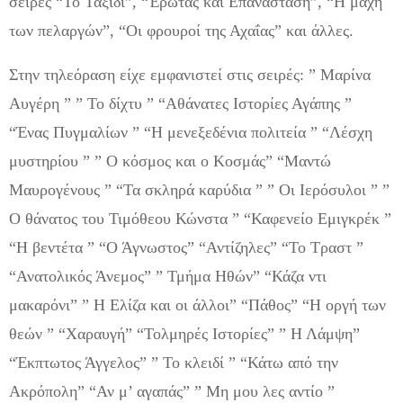
σειρές “Το Ταξίδι”, “Έρωτας και Επανάσταση”, “Η μάχη
των πελαργών”, “Οι φρουροί της Αχαΐας” και άλλες.
Στην τηλεόραση είχε εμφανιστεί στις σειρές: ” Μαρίνα
Αυγέρη ” ” Το δίχτυ ” “Αθάνατες Ιστορίες Αγάπης ”
“Ένας Πυγμαλίων ” “Η μενεξεδένια πολιτεία ” “Λέσχη
μυστηρίου ” ” Ο κόσμος και ο Κοσμάς” “Μαντώ
Μαυρογένους ” “Τα σκληρά καρύδια ” ” Οι Ιερόσυλοι ” ”
Ο θάνατος του Τιμόθεου Κώνστα ” “Καφενείο Εμιγκρέκ ”
“Η βεντέτα ” “Ο Άγνωστος” “Αντίζηλες” “Το Τραστ ”
“Ανατολικός Άνεμος” ” Τμήμα Ηθών” “Κάζα ντι
μακαρόνι” ” Η Ελίζα και οι άλλοι” “Πάθος” “Η οργή των
θεών ” “Χαραυγή” “Τολμηρές Ιστορίες” ” Η Λάμψη”
“Έκπτωτος Άγγελος” ” Το κλειδί ” “Κάτω από την
Ακρόπολη” “Αν μ’ αγαπάς” ” Μη μου λες αντίο ”