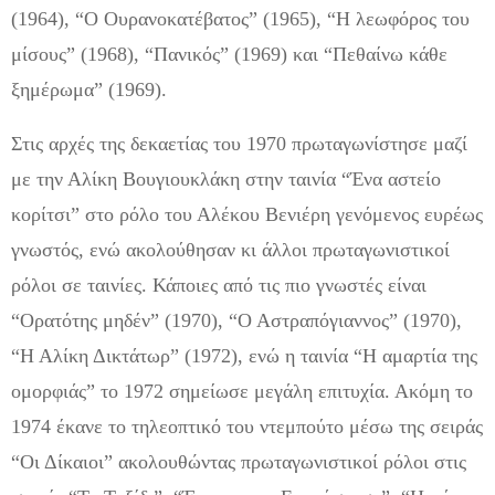
(1964), “Ο Ουρανοκατέβατος” (1965), “Η λεωφόρος του
μίσους” (1968), “Πανικός” (1969) και “Πεθαίνω κάθε
ξημέρωμα” (1969).
Στις αρχές της δεκαετίας του 1970 πρωταγωνίστησε μαζί
με την Αλίκη Βουγιουκλάκη στην ταινία “Ένα αστείο
κορίτσι” στο ρόλο του Αλέκου Βενιέρη γενόμενος ευρέως
γνωστός, ενώ ακολούθησαν κι άλλοι πρωταγωνιστικοί
ρόλοι σε ταινίες. Κάποιες από τις πιο γνωστές είναι
“Ορατότης μηδέν” (1970), “Ο Αστραπόγιαννος” (1970),
“Η Αλίκη Δικτάτωρ” (1972), ενώ η ταινία “Η αμαρτία της
ομορφιάς” το 1972 σημείωσε μεγάλη επιτυχία. Ακόμη το
1974 έκανε το τηλεοπτικό του ντεμπούτο μέσω της σειράς
“Οι Δίκαιοι” ακολουθώντας πρωταγωνιστικοί ρόλοι στις