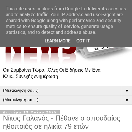
This site uses cookies from Google to deliver its services
and to analyze traffic. Your IP address and user-agent are
shared with Google along with performance and security
metrics to ensure quality of service, generate usage
statistics, and to detect and address abuse.
LEARN MORE
GOT IT
Ότι Συμβαίνει Τώρα...Ολες Οι Ειδήσεις Με Ένα
Κλικ...Συνεχής ενημέρωση
▼
▼
Δευτέρα 19 Μαΐου 2025
Νίκος Γαλανός - Πέθανε ο σπουδαίος
ηθοποιός σε ηλικία 79 ετών