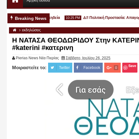
Αρχική σελίδα
νη - την Πέμπτη η κα κηδεία
⚠️‼️ Πολιτική Προστασία: Απαγορεύετ
Breaking News
10:25 PM
εκδηλώσεις
Η ΝΑΤΑΣΑ ΘΕΟΔΩΡΙΔΟΥ Στην ΚΑΤΕΡΙΝΗ
#katerini #κατερινη
Pierias News Νέα Πιερίας
Σάββατο, Ιουλίου 26, 2025
Αυγ
03
2026
Save
Μοιραστείτε το:
Twitter
Facebook
0