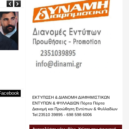
Ιουλ
Ιουλ
12
12
2026
2026
ιας
Το Κρατικό Θέατρο Βορείου Ελλάδος θα
ΚΑΘΕ ΠΕ
παρουσιάσει το καλοκαίρι του 2026 την
Pierias New
παραγωγή «Λυσιστράτη»
Pierias News Νέα Πιερίας
12-7-2026
Facebook
ΕΚΤΥΠΩΣΗ & ΔΙΑΝΟΜΗ ΔΙΑΦΗΜΙΣΤΙΚΩΝ
ΕΝΤΥΠΩΝ & ΦΥΛΛΑΔΙΩΝ Πόρτα Πόρτα
Διανομή και Προώθηση Εντύπων & Φυλλαδίων
Tel:23510 39895 - 698 598 6006