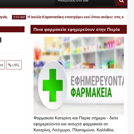
Η Ιουλία Καραπατάκη επιστρέφει εκεί όπου ανήκει: στις καλοκαιρινέ
3:53 AM
Ποια φαρμακεία εφημερεύουν στην Πιερία
η
σήμερα
Ιουλ
30
2026
nt
URL
Φαρμακεία Κατερίνη και Πιερία σήμερα - δείτε
εφημερεύοντα και ανοιχτά φαρμακεία σε
Κατερίνη, Λιτόχωρο, Πλαταμώνα, Καλλιθέα,