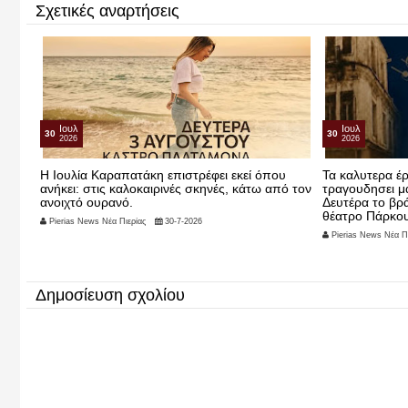
Σχετικές αναρτήσεις
Ιουλ
Ιουλ
30
16
2026
2026
υ
Τα καλυτερα έρχονται!! Η Ελλη Σπανου θα μας
ΤΑΚΟΥΝΙΑ ΣΤ
πό τον
τραγουδησει μαζι με άλλους καλλιτέχνες την
Pierias News Νέα Πι
Δευτέρα το βράδυ 3 αυγουστστο στο ανοιχτό
θέατρο Πάρκου!!
Pierias News Νέα Πιερίας
30-7-2026
Δημοσίευση σχολίου