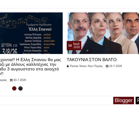
Ιουλ
15
2026
ΟΝ ΒΑΛΤΟ
Αρσέν Λουπέν Το μυστήριο της Κούφ
Βελόνας
ερίας
16-7-2026
Pierias News Νέα Πιερίας
15-7-2026
Blogger