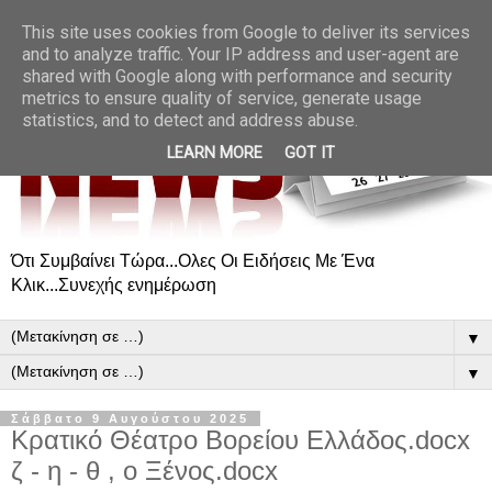
This site uses cookies from Google to deliver its services
and to analyze traffic. Your IP address and user-agent are
shared with Google along with performance and security
metrics to ensure quality of service, generate usage
statistics, and to detect and address abuse.
LEARN MORE
GOT IT
Ότι Συμβαίνει Τώρα...Ολες Οι Ειδήσεις Με Ένα
Κλικ...Συνεχής ενημέρωση
▼
▼
Σάββατο 9 Αυγούστου 2025
Κρατικό Θέατρο Βορείου Ελλάδος.docx
ζ - η - θ , ο Ξένος.docx