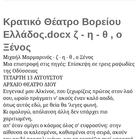
Κρατικό Θέατρο Βορείου
Ελλάδος.docx ζ - η - θ , ο
Ξένος
Μιχαήλ Μαρμαρινός - ζ - η - θ , ο Ξένος
Μια επιστροφή στις πηγές: Επίσκεψη σε τρεις ραψωδίες
της Οδύσσειας
ΤΕΤΑΡΤΗ 13 ΑΥΓΟΥΣΤΟΥ
ΑΡΧΑΙΟ ΘΕΑΤΡΟ ΔΙΟΥ
Ευγενικέ μου Αλκίνοε, που ξεχωρίζεις πρώτος στον λαό
σου, ωραίο πράγματι ν’ ακούς έναν καλό αοιδό,
όπως αυτός εδώ, με θεία θα ’λεγες φωνή.
Κι ομολογώ, απόλαυση άλλη δεν υπάρχει πιο
χαριτωμένη,
απ’ όταν σμίγει ο κόσμος όλος σ’ ευφροσύνη: στην
αίθουσα οι καλεσμένοι, καθισμένοι στη σειρά, ακούν
τον αοιδό προσηλωμένοι, και τα τραπέζια εκεί μπροστά