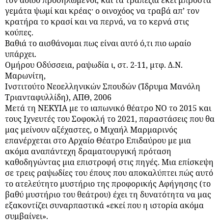
γεμάτα ψωμί και κρέας· ο οινοχόος να τραβά απ’ τον
κρατήρα το κρασί και να περνά, να το κερνά στις
κούπες.
Βαθιά το αισθάνομαι πως είναι αυτό ό,τι πιο ωραίο
υπάρχει.
Ομήρου Οδύσσεια, ραψωδία ι, στ. 2-11, μτφ. Δ.Ν.
Μαρωνίτη,
Ινστιτούτο Νεοελληνικών Σπουδών (Ίδρυμα Μανόλη
Τριανταφυλλίδη), ΑΠΘ, 2006
Μετά τη ΝΕΚΥΙΑ με το ιαπωνικό θέατρο ΝΟ το 2015 και
τους Ιχνευτές του Σοφοκλή το 2021, παραστάσεις που θα
μας μείνουν αξέχαστες, ο Μιχαήλ Μαρμαρινός
επανέρχεται στο Αρχαίο Θέατρο Επιδαύρου με μια
ακόμα αναπάντεχη δραματουργική πρόταση
καθοδηγώντας μια επιστροφή στις πηγές. Μια επίσκεψη
σε τρεις ραψωδίες του έπους που αποκαλύπτει πώς αυτό
το ατελεύτητο μυστήριο της προφορικής Αφήγησης (το
βαθύ μυστήριο του θεάτρου) έχει τη δυνατότητα να μας
εξακοντίζει συναρπαστικά «εκεί που η ιστορία ακόμα
συμβαίνει».