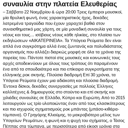
συναυλία στην πλατεία Ελευθερίας
– Σάββατο 22 Νοεμβρίου & ώρα
20:00
Τρεις έμπειροι μουσικοί,
μία θρυλική φωνή, ένας χαρακτηριστικός ήχος, δεκάδες
λατρεμένα τραγούδια που έχουν χαραχτεί βαθιά στον
συναισθηματικό μας χάρτη, σε μία μοναδική συναυλία για τους
νέους και τους… ισόβιους νέους κάθε ηλικίας, στο πλαίσιο των
εκδηλώσεων «ΑΙΚΑΤΕΡΙΝΕΙΑ». Τα Υπόγεια Ρεύματα δεν είναι
απλά ένα συγκρότημα αλλά ένας ζωντανός και πολυδιάστατος
οργανισμός που αλλάζει διαρκώς μορφή σε όλα τα χρόνια της
πορείας του. Πάντοτε πιστοί στις μουσικές και κοινωνικές τους
αρχές αποδεικνύουν με όλους τους τρόπους ότι παραμένουν
ένα από τα σπουδαιότερα και πιο επίκαιρα συγκροτήματα της
ελληνικής ροκ σκηνής. Πλούσια διαδρομή Επί 30 χρόνια, τα
Υπόγεια Ρεύματα έχουν μια αδιάκοπη και πλούσια διαδρομή.
Έντεκα δίσκοι, δεκάδες συνεργασίες με πολλούς Έλληνες
καλλιτέχνες & δημιουργούς στο στούντιο και επί σκηνής και
χιλιάδες συναυλίες σε Ελλάδα, Κύπρο και Ευρώπη. Από το 2015
λειτουργούν ως τρίο υλοποιώντας έναν από τους κλασικότερους
και πιο ισχυρούς σχηματισμούς ροκ μπάντας (μπάσο-κιθάρα-
τύμπανα). Ο Γρηγόρης Κλιούμης, το μακροβιότερο μέλος των
Υπογείων Ρευμάτων, η φωνή και η ψυχή του σχήματος, ο Τάσος
Πέππας στα τύμπανα, με περισσότερα από είκοσι χρόνια στα