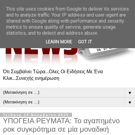
This site uses cookies from Google to deliver its services
and to analyze traffic. Your IP address and user-agent are
shared with Google along with performance and security
metrics to ensure quality of service, generate usage
statistics, and to detect and address abuse.
LEARN MORE
GOT IT
Ότι Συμβαίνει Τώρα...Ολες Οι Ειδήσεις Με Ένα
Κλικ...Συνεχής ενημέρωση
▼
▼
Τετάρτη 19 Νοεμβρίου 2025
ΥΠΟΓΕΙΑ ΡΕΥΜΑΤΑ: Το αγαπημένο
ροκ συγκρότημα σε μία μοναδική