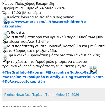
Χώρος: Πολυχώρος Ευκαρπίδη
Ημερομηνία: Κυριακή 24 Μαΐου 2026
Ώρα: 12:00 (Μεσημέρι)
 Κλείστε έγκαιρα τα εισιτήριά σας online:
https://www.more.com/.../theater/children/to-
gkroufalo/
 Τι θα δείτε:
 Μια πιστή μεταφορά του θρυλικού παραμυθιού των Julia 
Donaldson και Axel Scheffler.
 Μια παράσταση γεμάτη μουσική, κοστούμια και μηνύματα 
για το θάρρος και την εξυπνάδα.
 Την ιδανική Κυριακάτικη βόλτα για παιδιά κάθε ηλικίας!
Μην το χάσετε – το Γκρούφαλο μπορεί να φαίνεται 
τρομακτικό, αλλά η παράσταση είναι σκέτη μαγεία! 
#TheGruffalo
#Katerini
#Efkarpidis
#ΠαιδικόΘέατρο
#Κατερίνη
#Γκρούφαλο
#FamilyOuting
#KateriniEvents
#ΠολυχώροςΕυκαρπίδη
Pierias News Νέα Πιερίας
-
Τρίτη, Μαΐου 19, 2026