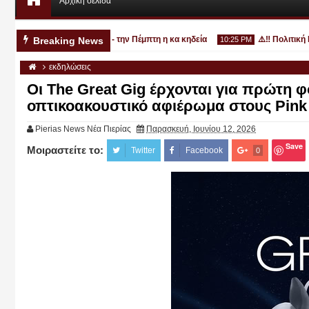
Αρχική σελίδα
3χρονο στην Κατερίνη - την Πέμπτη η κα κηδεία
⚠️‼️ Πολιτική Προ
Breaking News
10:25 PM
εκδηλώσεις
Οι The Great Gig έρχονται για πρώτη 
οπτικοακουστικό αφιέρωμα στους Pink
Pierias News Νέα Πιερίας
Παρασκευή, Ιουνίου 12, 2026
Αυγ
03
2026
Save
Μοιραστείτε το:
Twitter
Facebook
0