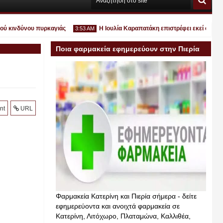
ινδύνου πυρκαγιάς
Η Ιουλία Καραπατάκη επιστρέφει εκεί όπου ανήκει
3:53 AM
Ποια φαρμακεία εφημερεύουν στην Πιερία
σήμερα
Ιουλ
30
2026
nt
URL
Φαρμακεία Κατερίνη και Πιερία σήμερα - δείτε
εφημερεύοντα και ανοιχτά φαρμακεία σε
Κατερίνη, Λιτόχωρο, Πλαταμώνα, Καλλιθέα,