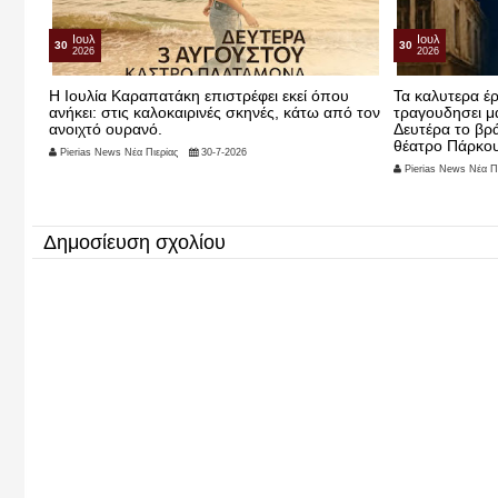
Ιουλ
Ιουλ
30
16
2026
2026
υ
Τα καλυτερα έρχονται!! Η Ελλη Σπανου θα μας
ΤΑΚΟΥΝΙΑ ΣΤ
ό τον
τραγουδησει μαζι με άλλους καλλιτέχνες την
Pierias News Νέα Πι
Δευτέρα το βράδυ 3 αυγουστστο στο ανοιχτό
θέατρο Πάρκου!!
Pierias News Νέα Πιερίας
30-7-2026
Δημοσίευση σχολίου