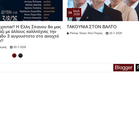
Ιουλ
15
2026
ΟΝ ΒΑΛΤΟ
Αρσέν Λουπέν Το μυστήριο της Κούφ
Βελόνας
ερίας
16-7-2026
Pierias News Νέα Πιερίας
15-7-2026
Blogger