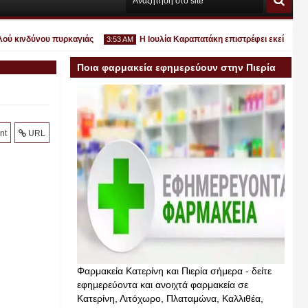
κινδύνου πυρκαγιάς
Η Ιουλία Καραπατάκη επιστρέφει εκεί όπου ανήκε
3:53 AM
Ποια φαρμακεία εφημερεύουν στην Πιερία
σήμερα
Ιουλ
nt
URL
30
2026
Φαρμακεία Κατερίνη και Πιερία σήμερα - δείτε
εφημερεύοντα και ανοιχτά φαρμακεία σε
Κατερίνη, Λιτόχωρο, Πλαταμώνα, Καλλιθέα,