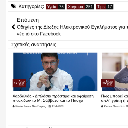
Κατηγορίες:
Υγεία
Χρήσιμα
Tips
Επόμενη
Οδηγίες της Δίωξης Ηλεκτρονικού Εγκλήματος για 
νέο ιό στο Facebook
Σχετικές αναρτήσεις
Απρ
Μαρτ
17
25
2020
2020
… τη
Χαρδαλιάς - Διπλάσια πρόστιμα και αφαίρεση
Πως μπορεί κάπ
πινακίδων το Μ. Σάββατο και το Πάσχα
απλή γρίπη ή τ
Pierias News Νέα Πιερίας
17-4-2020
Pierias News Νέα Πι