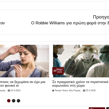
Προηγο
τον
O Robbie Williams για πρώτη φορά στην
Μαρτ
25
2020
οιος να ξεχωρίσει αν έχει μια
Σε πραγματικό χρόνο τα περιστατικά
ον φονικό ιό
κορωνοϊού στη χώρα
ερίας
25-3-2020
Pierias News Νέα Πιερίας
25-3-2020