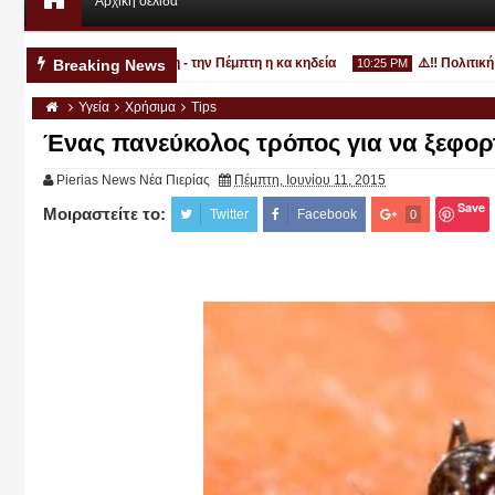
Αρχική σελίδα
33χρονο στην Κατερίνη - την Πέμπτη η κα κηδεία
⚠️‼️ Πολιτική Πρ
Breaking News
10:25 PM
Υγεία
Χρήσιμα
Tips
Ένας πανεύκολος τρόπος για να ξεφορ
Pierias News Νέα Πιερίας
Πέμπτη, Ιουνίου 11, 2015
Save
Μοιραστείτε το:
Αυγ
Twitter
Facebook
0
03
2026