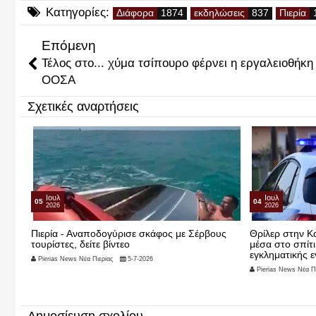
Κατηγορίες:
Διάφορα
εκδηλώσεις
Πιερία
Επόμενη
Τέλος στο... χύμα τσίπουρο φέρνει η εργαλειοθήκη
ΟΟΣΑ
Σχετικές αναρτήσεις
Ιουλ
Ιουλ
05
04
2026
2026
Πιερία - Αναποδογύρισε σκάφος με Σέρβους
Θρίλερ στην Κα
τουρίστες, δείτε βίντεο
μέσα στο σπίτι
εγκληματικής ε
Pierias News Νέα Πιερίας
5-7-2026
Pierias News Νέα Πι