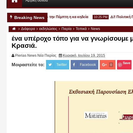
Αρχική σελίδα
3χρονο στην Κατερίνη - την Πέμπτη η κα κηδεία
⚠️‼️ Πολιτική Προ
Breaking News
10:25 PM
Διάφορα
εκδηλώσεις
Πιερία
Τοπικά
News
ένα υπέροχο τόπο για να γνωρίσουμε μ
Κρασιά.
Pierias News Νέα Πιερίας
Κυριακή, Ιουλίου 19, 2015
Αυγ
03
2026
Save
Μοιραστείτε το:
Twitter
Facebook
0