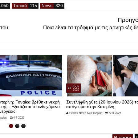
Τοπικά
News
Προηγο
 του
Ποια είναι τα τρόφιμα με τις αρνητικές θ
Ιουν
22
2026
τερίνη: Γυναίκα βρέθηκε νεκρή
Συνελήφθη χθες (20 Ιουνίου 2026) τ
 της - Εξετάζεται το ενδεχόμενο
απόγευμα στην Κατερίνη,
νέργειας
Pierias News Νέα Πιερίας
22-6-2026
ερίας
4-7-2026
Blogger