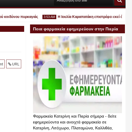
κινδύνου πυρκαγιάς
Η Ιουλία Καραπατάκη επιστρέφει εκεί όπου ανήκει
3:53 AM
Ποια φαρμακεία εφημερεύουν στην Πιερία
σήμερα
Ιουλ
30
2026
nt
URL
Φαρμακεία Κατερίνη και Πιερία σήμερα - δείτε
εφημερεύοντα και ανοιχτά φαρμακεία σε
Κατερίνη, Λιτόχωρο, Πλαταμώνα, Καλλιθέα,