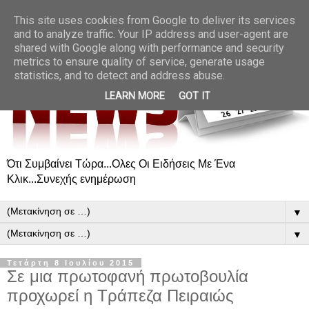
This site uses cookies from Google to deliver its services
and to analyze traffic. Your IP address and user-agent are
shared with Google along with performance and security
metrics to ensure quality of service, generate usage
statistics, and to detect and address abuse.
LEARN MORE
GOT IT
Ότι Συμβαίνει Τώρα...Ολες Οι Ειδήσεις Με Ένα
Κλικ...Συνεχής ενημέρωση
▼
▼
Τετάρτη 8 Ιουλίου 2015
Σε μια πρωτοφανή πρωτοβουλία
προχωρεί η Τράπεζα Πειραιώς