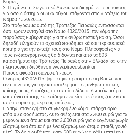
Κάρτες.
2. Παγώνει τα Στεγαστικά Δάνεια και διαγράφει τους τόκους
για όσο διάστημα οι δικαιούχοι υπάγονται στις διατάξεις του
Νόμου 4320/2015.
Στο πρόγραμμα αυτό της Τράπεζας Πειραιώς εντάσσονται
όσοι έχουν ενταχθεί στο Νόμο 4320/2015, τον νόμο της
παρούσας κυβέρνησης για την ανθρωπιστική κρίση. Όσοι
δηλαδή πληρούν τα σχετικά εισοδηματικά και περιουσιακά
κριτήρια για την ένταξή τους στο Νόμο. Πληροφορίες για
τους ενδιαφερόμενους θα δίδονται και από τα 803
καταστήματα της Τράπεζας Πειραιώς στην Ελλάδα και στην
ηλεκτρονική διεύθυνση www.piraeusbank.gr.
Ποιους αφορά η διαγραφή χρεών;
Ο νόμος 4320/2015 ψηφίστηκε πρόσφατα στη Βουλή και
είναι ο νόμος για την καταπολέμηση της ανθρωπιστικής
κρίσης με τις διατάξεις του οποίου δίδεται δωρεάν ρεύμα,
κουπόνια σίτισης και επίδομα ενοικίου σε όσους ζουν κάτω
από το όριο της ακραίας φτώχειας.
Για την υπαγωγή στο συγκεκριμένο νόμο υπάρχει όριο
ετήσιου εισοδήματος. Αυτό ανέρχεται στα 2.400 ευρώ για τα
μεμονωμένα άτομα και στα 3.600 ευρώ για οικογένεια χωρίς
εξαρτώμενα άτομα ή με ένα εξαρτώμενο άτομο (παιδί, γονιό
κλπ). Το όριο αυξάνεται κατά 600 ευρώ για κάθε επιπλέον