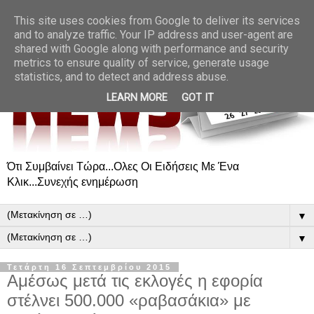
This site uses cookies from Google to deliver its services
and to analyze traffic. Your IP address and user-agent are
shared with Google along with performance and security
metrics to ensure quality of service, generate usage
statistics, and to detect and address abuse.
LEARN MORE
GOT IT
Ότι Συμβαίνει Τώρα...Ολες Οι Ειδήσεις Με Ένα
Κλικ...Συνεχής ενημέρωση
▼
▼
Τετάρτη 16 Σεπτεμβρίου 2015
Αμέσως μετά τις εκλογές η εφορία
στέλνει 500.000 «ραβασάκια» με