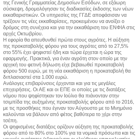
της Γενικής Γραμματείας Δημοσίων Εσόδων, σε εξάωρη
σύσκεψη, δρομολόγησαν τις διαδικασίες έκδοσης των νέων
εκκαθαριστικών. Οι υπηρεσίες της ΓΓΔΕ αποφάσισαν να
τρέξουν τις νέες εκκαθαρίσεις, προκειμένου να ανοίξει ο
δρόμος στη συνέχεια και για την εκκαθάριση του ΕΝΦΙΑ στις
αρχές Οκτωβρίου.
Η εφορία θα απευθυνθεί πρώτα στους αγρότες. Η αύξηση
της προκαταβολής φόρου για τους αγρότες από το 27,5%
στο 55% έχει ψηφιστεί ήδη και τώρα έρχεται η ώρα της
εφαρμογής. Πρακτικά, για έναν αγρότη στον οποίο με την
αρχική του φετινή δήλωση είχε βεβαιωθεί προκαταβολή
φόρου 500 ευρώ, με τη νέα εκκαθάριση η προκαταβολή θα
διπλασιαστεί στα 1.000 ευρώ.
Ανάλογες επιβαρύνσεις έρχονται και για τις μεγάλες
επιχειρήσεις. Οι ΑΕ και οι ΕΠΕ οι οποίες με τις διατάξεις
νόμου που ψηφίστηκαν τον Ιούλιο θα πιάνονταν στην
τσιμπίδα της αυξημένης προκαταβολής φόρου από το 2016,
με τις προσθήκες που έγιναν τον Αύγουστο με το Μνημόνιο
καλούνται να βάλουν από φέτος βαθύτερα το χέρι στην
τσέπη.
Οι ψηφισμένες διατάξεις ορίζουν αύξηση της προκαταβολής
φόρου από το 80% στο 100% για τα νομικά πρόσωπα και τις