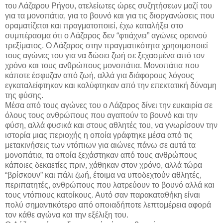
του Λάζαρου Ρήγου, ατελείωτες ώρες συζητήσεων μαζί του
για τα μονοπάτια, για το βουνό και για τις διοργανώσεις που
οραματίζεται και πραγματοποιεί, έχω καταλήξει στο
συμπέρασμα ότι ο Λάζαρος δεν “φτιάχνει” αγώνες ορεινού
τρεξίματος. Ο Λάζαρος στην πραγματικότητα χρησιμοποιεί
τους αγώνες του για να δώσει ζωή σε ξεχασμένα από τον
χρόνο και τους ανθρώπους μονοπάτια. Μονοπάτια που
κάποτε έσφυζαν από ζωή, αλλά για διάφορους λόγους
εγκαταλείφτηκαν και καλύφτηκαν από την επεκτατική δύναμη
της φύσης.
Μέσα από τους αγώνες του ο Λάζαρος δίνει την ευκαιρία σε
όλους τους ανθρώπους που αγαπούν το βουνό και την
φύση, αλλά φυσικά και στους αθλητές του, να γνωρίσουν την
ιστορία μιας περιοχής η οποία γράφτηκε μέσα από τις
μετακινήσεις των ντόπιων για αιώνες πάνω σε αυτά τα
μονοπάτια, τα οποία ξεχάστηκαν από τους ανθρώπους
κάποιες δεκαετίες πριν, χάθηκαν στον χρόνο, αλλά τώρα
“βρίσκουν” και πάλι ζωή, έτοιμα να υποδεχτούν αθλητές,
περιπατητές, ανθρώπους που λατρεύουν το βουνό αλλά και
τους ντόπιους κατοίκους. Αυτό σαν παρακαταθήκη είναι
πολύ σημαντικότερο από οποιαδήποτε λεπτομέρεια αφορά
τον κάθε αγώνα και την εξέλιξη του.