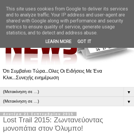
This site uses cookies from Google to deliver its services
and to analyze traffic. Your IP address and user-agent are
shared with Google along with performance and security
metrics to ensure quality of service, generate usage
statistics, and to detect and address abuse.
LEARN MORE
GOT IT
Ότι Συμβαίνει Τώρα...Ολες Οι Ειδήσεις Με Ένα
Κλικ...Συνεχής ενημέρωση
▼
▼
Δευτέρα 21 Σεπτεμβρίου 2015
Lost Trail 2015: Ζωντανεύοντας
μονοπάτια στον Όλυμπο!