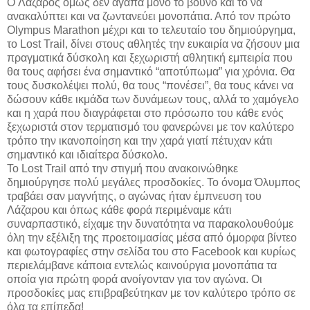
O Λάζαρος όμως δεν αγαπά μόνο το βουνό και το να
ανακαλύπτει και να ζωντανεύει μονοπάτια. Από τον πρώτο
Olympus Marathon μέχρι και το τελευταίο του δημιούργημα,
το Lost Trail, δίνει στους αθλητές την ευκαιρία να ζήσουν μια
πραγματικά δύσκολη και ξεχωριστή αθλητική εμπειρία που
θα τους αφήσει ένα σημαντικό “αποτύπωμα” για χρόνια. Θα
τους δυσκολέψει πολύ, θα τους “πονέσει”, θα τους κάνει να
δώσουν κάθε ικμάδα των δυνάμεων τους, αλλά το χαμόγελο
και η χαρά που διαγράφεται στο πρόσωπο του κάθε ενός
ξεχωριστά στον τερματισμό του φανερώνει με τον καλύτερο
τρόπο την ικανοποίηση και την χαρά γιατί πέτυχαν κάτι
σημαντικό και ιδιαίτερα δύσκολο.
Το Lost Trail από την στιγμή που ανακοινώθηκε
δημιούργησε πολύ μεγάλες προσδοκίες. Το όνομα Όλυμπος
τραβάει σαν μαγνήτης, ο αγώνας ήταν έμπνευση του
Λάζαρου και όπως κάθε φορά περιμέναμε κάτι
συναρπαστικό, είχαμε την δυνατότητα να παρακολουθούμε
όλη την εξέλιξη της προετοιμασίας μέσα από όμορφα βίντεο
και φωτογραφίες στην σελίδα του στο Facebook και κυρίως
περιελάμβανε κάποια εντελώς καινούργια μονοπάτια τα
οποία για πρώτη φορά ανοίγονταν για τον αγώνα. Οι
προσδοκίες μας επιβραβεύτηκαν με τον καλύτερο τρόπο σε
όλα τα επίπεδα!