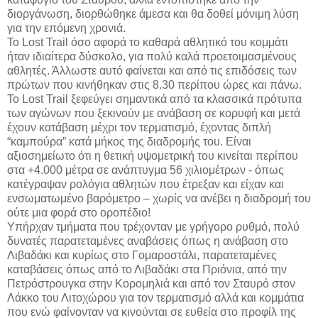
διοργάνωση, διορθώθηκε άμεσα και θα δοθεί μόνιμη λύση
για την επόμενη χρονιά.
Το Lost Trail όσο αφορά το καθαρά αθλητικό του κομμάτι
ήταν ιδιαίτερα δύσκολο, για πολύ καλά προετοιμασμένους
αθλητές. Άλλωστε αυτό φαίνεται και από τις επιδόσεις των
πρώτων που κινήθηκαν στις 8.30 περίπου ώρες και πάνω.
Το Lost Trail ξεφεύγει σημαντικά από τα κλασσικά πρότυπα
των αγώνων που ξεκινούν με ανάβαση σε κορυφή και μετά
έχουν κατάβαση μέχρι τον τερματισμό, έχοντας διπλή
“καμπούρα” κατά μήκος της διαδρομής του. Είναι
αξιοσημείωτο ότι η θετική υψομετρική του κινείται περίπου
στα +4.000 μέτρα σε ανάπτυγμα 56 χιλιομέτρων - όπως
κατέγραψαν ρολόγια αθλητών που έτρεξαν και είχαν και
ενσωματωμένο βαρόμετρο – χωρίς να ανέβει η διαδρομή του
ούτε μια φορά στο οροπέδιο!
Υπήρχαν τμήματα που τρέχονταν με γρήγορο ρυθμό, πολύ
δυνατές παρατεταμένες αναβάσεις όπως η ανάβαση στο
Λιβαδάκι και κυρίως στο Γομαροστάλι, παρατεταμένες
καταβάσεις όπως από το Λιβαδάκι στα Πριόνια, από την
Πετρόστρουγκα στην Κορομηλιά και από τον Σταυρό στον
Λάκκο του Λιτοχώρου για τον τερματισμό αλλά και κομμάτια
που ενώ φαίνονταν να κινούνται σε ευθεία στο προφίλ της