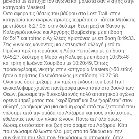
μάλιστα με επιτυχία τον αγώνα και μάλιστα σαν νικητής στην
κατηγορία Masters!
Όσο αφορά τις θέσεις του βάθρου στο Lost Trail, στην
κατηγορία των αντρών πρώτος τερμάτισε ο Γιάτσεκ Μπόκοτς
με επίδοση 8:27:05, στην δεύτερη θέση μαζί οι Θανάσης
Καλογερόπουλος και Αργύρης Βαμβακίτης με επίδοση
8:45:47 και τρίτος ο Αχιλλέας Χριστάνας με επίδοση 8:49:33.
Στις γυναίκες κάνοντας μια εκπληκτική αλλαγή μετά τα
Πριόνια πρώτη τερμάτισε η Λόρα Ρεπσένκο με επίδοση
9:45:27, δεύτερη η Μυρσίνη Κολυφά με επίδοση 10:05:48
και τρίτη η Ιωάννα Χουρίδου με 10:20:49. Όπως
προαναφέραμε, νικητής στην κατηγορία Masters (>50 ετών)
ήταν ο Χρήστος Γαλανόπουλος με επίδοση 10:27:58.
Όλοι μας όσοι τρέξαμε την πρώτη έκδοση του Lost Trail
ανακαλύψαμε χαμένα πανέμορφα μονοπάτια στο βουνό των
Θεών, βιώσαμε την δυσκολία ενός πολύ απαιτητικού αγώνα
ορεινού τρεξίματος που “κερδίζεται” και δεν “χαρίζεται” στον
αθλητή, χαρήκαμε για μια ακόμη φορά από την ζεστασιά που
νιώσαμε από την ομάδα του Λάζαρου και τους απίστευτους
εθελοντές που τον πλαισιώνουν. Πάνω απ’ όλα όμως,
δώσαμε υπόσταση και ζωή στο όραμα του Λάζαρου. Κάτι
που νιώσαμε άλλωστε όλοι μας από τα δάκρυα και την
συγκίνηση του λίγο πριν ξεκινήσουν οι απονομές, όταν