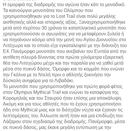
Η ομορφιά της διαδρομής του αγώνα ήταν κάτι το μοναδικό.
Τα καινούργια μονοπάτια του Ολύμπου που
χρησιμοποιήθηκαν για το Lost Trail είναι πολύ μεγάλης
αισθητικής αλλά και ιστορικής αξίας. Ξαναχρησιμοποιήθηκε
μετά από περίπου 30 χρόνια το καταπληκτικό μονοπάτι που
χρησιμοποιούσαν οι αγωγιάτες για να μεταφέρουν ξυλεία ή
να πηγαίνουν κόσμο από την μονή του Αγίου Διονυσίου στο
Λιτόχωρο και το οποίο είχε εγκαταλειφτεί με την διάνοιξη του
Ε4. Πανέμορφο μονοπάτι που ανεβαίνει τον Ενιπέα από την
αντίθετη πλευρά δίνοντας στα πρώτα χιλιόμετρα εξαιρετική
θέα του Λιτοχώρου μέχρι και την παραλία για να χαθεί μετά
μέσα στο πυκνό δάσος. Όμορφο και το κομμάτι που ενώνει
την Γκόλνα με το Ντελή πριν ο αθλητής ξεκινήσει την
δύσκολη ανηφόρα για το Λιβαδάκι.
Το μονοπάτι που χρησιμοποιήθηκε για πρώτη φορά φέτος
στον Olympus Mythical Trail και ενώνει τα καταφύγια της
Κορομηλιάς και του Σταυρού ήταν επίσης μια αποκάλυψη.
Ακόμη και για τους αθλητές που το έχουν χρησιμοποιήσει
ήδη στο Mythical μιας και το διέσχιζαν νύχτα και έχαναν τις
λεπτομέρειες του. Άλλωστε αυτή ήταν και μια επιδίωξη του
Λάζαρου στον σχεδιασμό της διαδρομής. Πανέμορφο, μέσα
σε πυκνό δάσος, μας έκανε μεγάλη εντύπωση με την