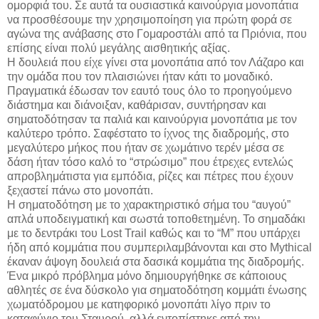
ομορφιά του. Σε αυτά τα ουσιαστικά καινούργια μονοπάτια
να προσθέσουμε την χρησιμοποίηση για πρώτη φορά σε
αγώνα της ανάβασης στο Γομαροστάλι από τα Πριόνια, που
επίσης είναι πολύ μεγάλης αισθητικής αξίας.
Η δουλειά που είχε γίνει στα μονοπάτια από τον Λάζαρο και
την ομάδα που τον πλαισιώνει ήταν κάτι το μοναδικό.
Πραγματικά έδωσαν τον εαυτό τους όλο το προηγούμενο
διάστημα και διάνοιξαν, καθάρισαν, συντήρησαν και
σηματοδότησαν τα παλιά και καινούργια μονοπάτια με τον
καλύτερο τρόπο. Σαφέστατο το ίχνος της διαδρομής, στο
μεγαλύτερο μήκος που ήταν σε χωμάτινο τερέν μέσα σε
δάση ήταν τόσο καλό το “στρώσιμο” που έτρεχες εντελώς
απροβλημάτιστα για εμπόδια, ρίζες και πέτρες που έχουν
ξεχαστεί πάνω στο μονοπάτι.
Η σηματοδότηση με το χαρακτηριστικό σήμα του “αυγού”
απλά υποδειγματική και σωστά τοποθετημένη. Το σημαδάκι
με το δεντράκι του Lost Trail καθώς και το “M” που υπάρχει
ήδη από κομμάτια που συμπεριλαμβάνονται και στο Mythical
έκαναν άψογη δουλειά στα δασικά κομμάτια της διαδρομής.
Ένα μικρό πρόβλημα μόνο δημιουργήθηκε σε κάποιους
αθλητές σε ένα δύσκολο για σηματοδότηση κομμάτι ένωσης
χωματόδρομου με κατηφορικό μονοπάτι λίγο πριν το
καταφύγιο του Σταυρού, αλλά εντοπίστηκε από την