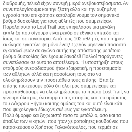
διαδρομής, τελικά είχαν συνεχή μικρά ανεβοκατεβάσματα. Αν
συνυπολογίσουμε και την ζέστη αλλά και την αυξημένη
υγρασία που επικράτησε καταλαβαίνουμε τον σημαντικό
βαθμό δυσκολίας για τους αθλητές που συμμετείχαν.
Παρόλα αυτά το Lost Trail μας επιφύλασσε μια μεγάλη
έκπληξη που σίγουρα είναι ρεκόρ σε εθνικό επίπεδο και
ίσως και σε παγκόσμιο. Από τους 102 αθλητές που πήραν
εκκίνηση εγκατέλειψε μόνο ένας! Σχεδόν μηδενικό ποσοστό
εγκαταλείψεων σε αγώνα αυτής της απόστασης με τέτοιο
βαθμό δυσκολίας δεν έχουμε ξαναδεί! Πολλοί παράγοντες
συνετέλεσαν σε αυτό το αποτέλεσμα. Η υποστήριξη στους
σταθμούς ανεφοδιασμού ήταν εξαιρετική, η προετοιμασία
των αθλητών αλλά και η αφοσίωση τους στο να
ολοκληρώσουν την προσπάθεια τους επίσης. Έπαιξε
επίσης πιστεύουμε ρόλο ότι όλοι μας συμμετείχαμε και
προσπαθούσαμε να ολοκληρώσουμε το πρώτο Lost Trail, να
γίνουμε όλοι μας ένα κομμάτι της ιστορίας και του οράματος
του Λάζαρου Ρήγου και της ομάδας του και αυτό είναι κάτι
που ψυχολογικά έδιωχνε σκέψεις για εγκατάλειψη.
Πολύ όμορφο και ξεχωριστό τόσο το μετάλλιο, όσο και τα
έπαθλα των νικητών, που ήταν χειροποίητες κουδούνες που
κατασκεύασε ο Χρήστος Γαλανόπουλος, που τερμάτισε