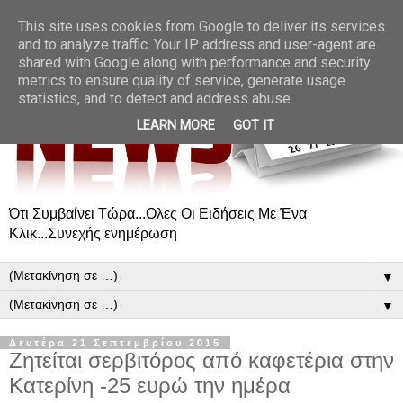
This site uses cookies from Google to deliver its services
and to analyze traffic. Your IP address and user-agent are
shared with Google along with performance and security
metrics to ensure quality of service, generate usage
statistics, and to detect and address abuse.
LEARN MORE
GOT IT
Ότι Συμβαίνει Τώρα...Ολες Οι Ειδήσεις Με Ένα
Κλικ...Συνεχής ενημέρωση
▼
▼
Δευτέρα 21 Σεπτεμβρίου 2015
Ζητείται σερβιτόρος από καφετέρια στην
Κατερίνη -25 ευρώ την ημέρα