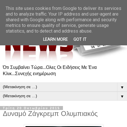
This site uses cookies from Google to deliver its services
and to analyze traffic. Your IP address and user-agent are
shared with Google along with performance and security
metrics to ensure quality of service, generate usage
statistics, and to detect and address abuse.
LEARN MORE
GOT IT
Ότι Συμβαίνει Τώρα...Ολες Οι Ειδήσεις Με Ένα
Κλικ...Συνεχής ενημέρωση
▼
▼
Τρίτη 20 Οκτωβρίου 2015
Δυναμό Ζάγκρεμπ Ολυμπιακός