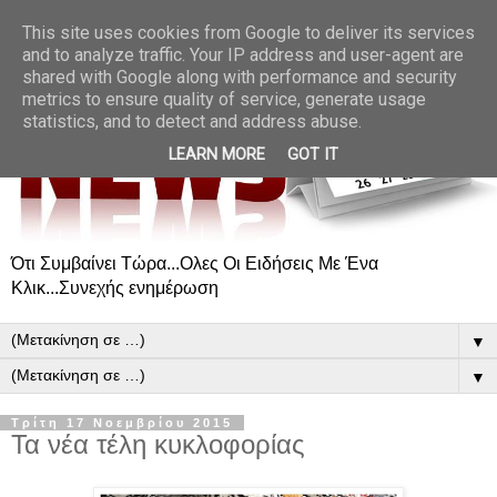
This site uses cookies from Google to deliver its services
and to analyze traffic. Your IP address and user-agent are
shared with Google along with performance and security
metrics to ensure quality of service, generate usage
statistics, and to detect and address abuse.
LEARN MORE
GOT IT
Ότι Συμβαίνει Τώρα...Ολες Οι Ειδήσεις Με Ένα
Κλικ...Συνεχής ενημέρωση
▼
▼
Τρίτη 17 Νοεμβρίου 2015
Τα νέα τέλη κυκλοφορίας