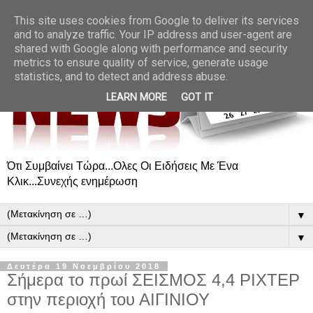
This site uses cookies from Google to deliver its services
and to analyze traffic. Your IP address and user-agent are
shared with Google along with performance and security
metrics to ensure quality of service, generate usage
statistics, and to detect and address abuse.
LEARN MORE
GOT IT
Ότι Συμβαίνει Τώρα...Ολες Οι Ειδήσεις Με Ένα
Κλικ...Συνεχής ενημέρωση
▼
▼
Δευτέρα 19 Νοεμβρίου 2018
Σήμερα το πρωί ΣΕΙΣΜΟΣ 4,4 ΡΙΧΤΕΡ
στην περιοχή του ΑΙΓΙΝΙΟΥ