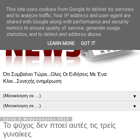
This site uses cookies from Google to deliver its services
and to analyze traffic. Your IP address and user-agent are
shared with Google along with performance and security
metrics to ensure quality of service, generate usage
statistics, and to detect and address abuse.
LEARN MORE
GOT IT
Ότι Συμβαίνει Τώρα...Ολες Οι Ειδήσεις Με Ένα
Κλικ...Συνεχής ενημέρωση
▼
▼
Τρίτη 5 Φεβρουαρίου 2019
Το ψύχος δεν πτοεί αυτές τις τρείς
γυναίκες