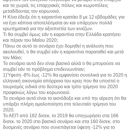
και τα χωριά, τις επαρχιακές πόλεις και κωμοπόλεις
μεταδίδοντας τον κορωνοιό.
Η Κίνα έδειξε ότι η καραντίνα κρατάει 8 με 12 εβδομάδες για
να έχει κάποια αποτελέσματα αν και υπάρχουν πολλά
ερωτηματικά για την αξιοπιστία των κινέζων.
Τι θα συμβεί όμως εάν η καραντίνα στην Ελλάδα κρατήσει
και πέραν του Μαΐου 2020;
Πάνω σε αυτό το σενάριο έχει δομηθεί η ανάλυση που
ακολουθεί, τι θα συμβεί εάν η καραντίνα παραταθεί και μετά
τον Μάιο;
Το σενάριο αυτό δεν είναι βασικό αλλά τι θα μπορούσε να
συμβεί εάν το πρόβλημα επιδεινωνόταν;
1)Ύφεση -8% έως -12% θα εμφανίσει συνολικά για το 2020 η
ελληνική οικονομία απόρροια του κραχ που θα υποστεί ο
τουρισμός ειδικά στο δεύτερο και τρίτο τρίμηνο του 2020
προφανώς λόγω του κορωνοιού.
Το σενάριο αυτό είναι το αισιόδοξο και υπό την αίρεση ότι θα
υπάρξει πλήρη ομαλοποίηση στο τελευταίο τρίμηνο του
2020.
Το ΑΕΠ από 182 δισεκ. το 2019 θα υποχωρήσει στα 166
δισεκ. το 2020 στο βασικό σενάριο και στα 160 δισεκ. στο
δυσμενές σενάριο που συνεπάγεται ύφεση -12% για το