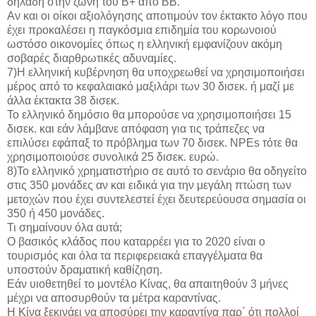
δηλαδή στην ζώνη του Β+ από ΒΒ.
Αν και οι οίκοι αξιολόγησης αποτιμούν τον έκτακτο λόγο που
έχει προκαλέσει η παγκόσμια επιδημία του κορωνοιού
ωστόσο οικονομίες όπως η ελληνική εμφανίζουν ακόμη
σοβαρές διαρθρωτικές αδυναμίες.
7)Η ελληνική κυβέρνηση θα υποχρεωθεί να χρησιμοποιήσει
μέρος από το κεφαλαιακό μαξιλάρι των 30 δισεκ. ή μαζί με
άλλα έκτακτα 38 δισεκ.
Το ελληνικό δημόσιο θα μπορούσε να χρησιμοποιήσει 15
δισεκ. και εάν λάμβανε απόφαση για τις τράπεζες να
επιλύσει εφάπαξ το πρόβλημα των 70 δισεκ. NPEs τότε θα
χρησιμοποιούσε συνολικά 25 δισεκ. ευρώ.
8)Το ελληνικό χρηματιστήριο σε αυτό το σενάριο θα οδηγείτο
στις 350 μονάδες αν και ειδικά για την μεγάλη πτώση των
μετοχών που έχει συντελεστεί έχει δευτερεύουσα σημασία οι
350 ή 450 μονάδες.
Τι σημαίνουν όλα αυτά;
Ο βασικός κλάδος που καταρρέει για το 2020 είναι ο
τουρισμός και όλα τα περιφερειακά επαγγέλματα θα
υποστούν δραματική καθίζηση.
Εάν υιοθετηθεί το μοντέλο Κίνας, θα απαιτηθούν 3 μήνες
μέχρι να αποσυρθούν τα μέτρα καραντίνας.
Η Κίνα ξεκινάει να αποσύρει την καραντίνα παρ΄ ότι πολλοί