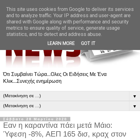
This site uses cookies from Google to deliver its services
and to analyze traffic. Your IP address and user-agent are
shared with Google along with performance and security
metrics to ensure quality of service, generate usage
statistics, and to detect and address abuse.
LEARN MORE
GOT IT
Ότι Συμβαίνει Τώρα...Ολες Οι Ειδήσεις Με Ένα
Κλικ...Συνεχής ενημέρωση
▼
▼
Σάββατο 28 Μαρτίου 2020
Εαν η καραντίνα πάει μετά Μάιο:
Ύφεση -8%, ΑΕΠ 165 δισ, κραχ στον