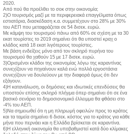
2020.
Από πού θα προέλθει το σοκ στην οικονομία;
2)Ο τουρισμός μαζί με τα περιφερειακά επαγγέλματα όπως
εστιατόρια, διασκέδαση κ.α. συμμετέχουν στο 28% με 30%
του ΑΕΠ που μεταφράζεται σε 54 δισεκ. ευρώ.
Με κάμψη του τουρισμού πάνω από 60% σε σχέση με τα 30
εκατ τουρίστες το 2019 σημαίνει ότι θα υποστεί κραχ ο
κλάδος κατά 18 εκατ λιγότερους τουρίστες.
Με βάση ενδείξεις μόνο από τον σκληρό πυρήνα του
τουρισμού θα χαθούν 15 με 17 δισεκ. ευρώ.
3)Ορισμένοι κλάδοι της οικονομίας λόγω της καραντίνας
συνεχίζουν να πηγαίνουν καλά ενώ πολλά εργοστάσια
συνεχίζουν να δουλεύουν με την διαφορά όμως ότι δεν
εξάγουν.
4)Η κατανάλωση, οι δημόσιες και ιδιωτικές επενδύσεις θα
υποστούν επίσης σκληρό πλήγμα όπερ σημαίνει ότι σε ένα
βασικό σενάριο το δημοσιονομικό έλλειμμα θα φθάσει στο
-4% του ΑΕΠ.
5)Να σημειωθεί ότι η μη πληρωμή οφειλών προς το κράτος
και τα ταμεία σημαίνει 6 δισεκ. κόστος για το κράτος για κάθε
μήνα που περνάει και η Ελλάδα βρίσκεται σε καραντίνα.
6)Η ελληνική οικονομία θα υποβαθμιστεί κατά δύο κλίμακες