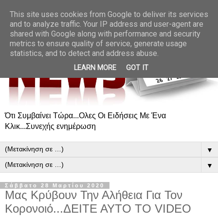
This site uses cookies from Google to deliver its services
and to analyze traffic. Your IP address and user-agent are
shared with Google along with performance and security
metrics to ensure quality of service, generate usage
statistics, and to detect and address abuse.
LEARN MORE
GOT IT
Ότι Συμβαίνει Τώρα...Ολες Οι Ειδήσεις Με Ένα
Κλικ...Συνεχής ενημέρωση
▼
▼
Σάββατο 28 Μαρτίου 2020
Μας Κρύβουν Την Αλήθεια Για Τον
Κορονοιό...ΔΕΙΤΕ ΑΥΤΟ ΤΟ VIDEO