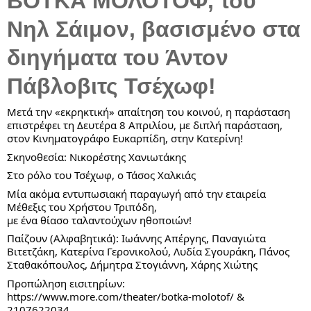
ΒΟΤΚΑ ΜΟΛΟΤΟΦ, του 
Νηλ Σάιμον, βασισμένο στα 
διηγήματα του Άντον 
Πάβλοβιτς Τσέχωφ!
Μετά την «εκρηκτική» απαίτηση του κοινού, η παράσταση 
επιστρέφει τη Δευτέρα 8 Απριλίου, με διπλή παράσταση, 
στον Κινηματογράφο Ευκαρπίδη, στην Κατερίνη!
Σκηνοθεσία: Νικορέστης Χανιωτάκης
Στο 
ρόλο του Τσέχωφ, ο Τάσος Χαλκιάς
Μία ακόμα εντυπωσιακή παραγωγή από την εταιρεία 
Μέθεξις του Χρήστου Τριπόδη,
με ένα θίασο ταλαντούχων ηθοποιών!
Παίζουν (Αλφαβητικά): Ιωάννης Απέργης, Παναγιώτα 
Βιτετζάκη, Κατερίνα Γερονικολού, Λυδία Σγουράκη, Πάνος 
Σταθακόπουλος, Δήμητρα Στογιάννη, Χάρης Χιώτης
Προπώληση εισιτηρίων:
https://www.more.com/theater/botka-molotof/
 & 
2107622034