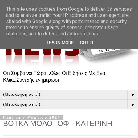
This site uses cookies from Google to deliver its services
and to analyze traffic. Your IP address and user-agent are
shared with Google along with performance and security
metrics to ensure quality of service, generate usage
statistics, and to detect and address abuse.
LEARN MORE
GOT IT
Ότι Συμβαίνει Τώρα...Ολες Οι Ειδήσεις Με Ένα
Κλικ...Συνεχής ενημέρωση
▼
▼
Πέμπτη 7 Μαρτίου 2024
ΒΟΤΚΑ ΜΟΛΟΤΟΦ - ΚΑΤΕΡΙΝΗ