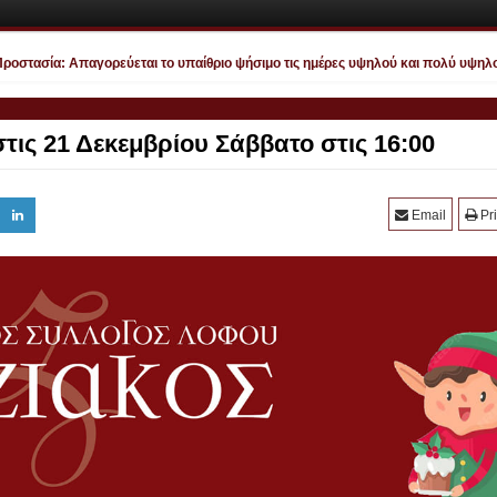
τασία: Απαγορεύεται το υπαίθριο ψήσιμο τις ημέρες υψηλού και πολύ υψηλού κι
τις 21 Δεκεμβρίου Σάββατο στις 16:00
Email
Pri