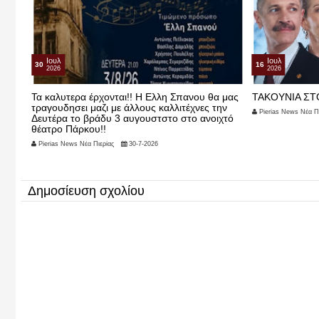
Ιουλ
Ιουλ
30
16
2026
2026
υ
Τα καλυτερα έρχονται!! Η Ελλη Σπανου θα μας
ΤΑΚΟΥΝΙΑ ΣΤ
ό τον
τραγουδησει μαζι με άλλους καλλιτέχνες την
Pierias News Νέα Πι
Δευτέρα το βράδυ 3 αυγουστστο στο ανοιχτό
θέατρο Πάρκου!!
Pierias News Νέα Πιερίας
30-7-2026
Δημοσίευση σχολίου