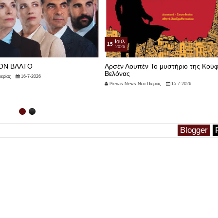
Ιουλ
15
2026
ΟΝ ΒΑΛΤΟ
Αρσέν Λουπέν Το μυστήριο της Κούφ
Βελόνας
ερίας
16-7-2026
Pierias News Νέα Πιερίας
15-7-2026
Blogger