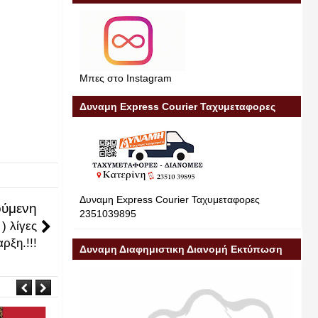
Μπες στο Instagram
Δυναμη Express Courier Ταχυμεταφορες
Δυναμη Express Courier Ταχυμεταφορες
ύμενη
2351039895
) λίγες
ρξη.!!!
Δυναμη Διαφημιστικη Διανομή Εκτύπωση
Διαφήμιση 23510 39895