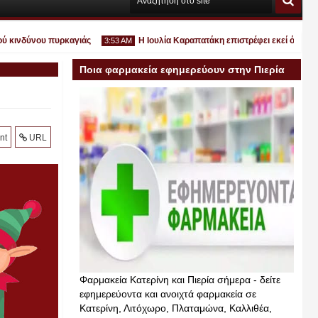
νδύνου πυρκαγιάς
Η Ιουλία Καραπατάκη επιστρέφει εκεί όπου ανήκει:
3:53 AM
Ποια φαρμακεία εφημερεύουν στην Πιερία
σήμερα
Ιουλ
nt
URL
30
2026
Φαρμακεία Κατερίνη και Πιερία σήμερα - δείτε
εφημερεύοντα και ανοιχτά φαρμακεία σε
Κατερίνη, Λιτόχωρο, Πλαταμώνα, Καλλιθέα,