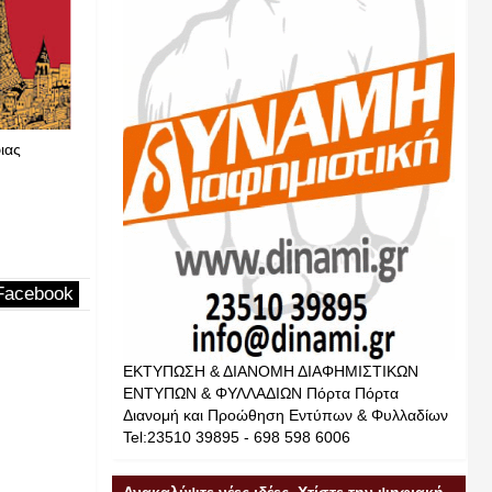
Ιουλ
Ιουλ
12
12
2026
2026
ιας
Το Κρατικό Θέατρο Βορείου Ελλάδος θα
ΚΑΘΕ ΠΕ
παρουσιάσει το καλοκαίρι του 2026 την
Pierias New
παραγωγή «Λυσιστράτη»
Pierias News Νέα Πιερίας
12-7-2026
Facebook
ΕΚΤΥΠΩΣΗ & ΔΙΑΝΟΜΗ ΔΙΑΦΗΜΙΣΤΙΚΩΝ
ΕΝΤΥΠΩΝ & ΦΥΛΛΑΔΙΩΝ Πόρτα Πόρτα
Διανομή και Προώθηση Εντύπων & Φυλλαδίων
Tel:23510 39895 - 698 598 6006