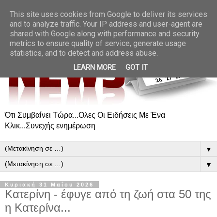
This site uses cookies from Google to deliver its services
and to analyze traffic. Your IP address and user-agent are
shared with Google along with performance and security
metrics to ensure quality of service, generate usage
statistics, and to detect and address abuse.
LEARN MORE
GOT IT
Ότι Συμβαίνει Τώρα...Ολες Οι Ειδήσεις Με Ένα
Κλικ...Συνεχής ενημέρωση
▼
▼
Κυριακή 31 Μαΐου 2026
Κατερίνη - έφυγε από τη ζωή στα 50 της
η Κατερίνα...