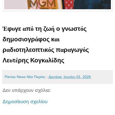
φ
γε
π
τη
ζω
ο
γνωστ
ς
Έ
υ
α
ό
ή
ό
δημοσ
ογρ
φος
κ
ι
ά
αι
ρ
δ
οτηλεοπτ
κ
ς
π
ρ
γωγ
ς
α
ι
ι
ό
α
α
ό
Λε
τ
ρης
Κογκ
λ
δης
υ
έ
α
ί
Pierias News Νέα Πιερίας
-
Δευτέρα, Ιουνίου 01, 2026
Δεν υπάρχουν σχόλια:
Δημοσίευση σχολίου