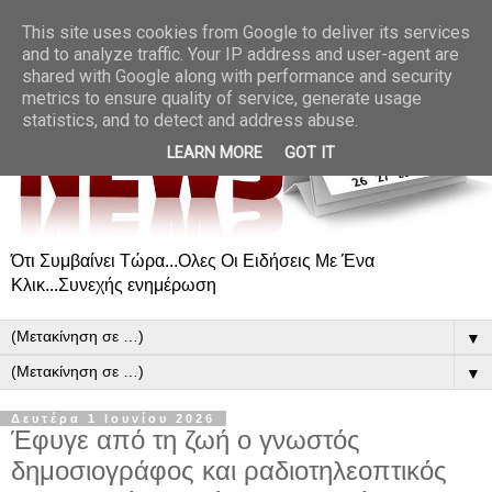
This site uses cookies from Google to deliver its services
and to analyze traffic. Your IP address and user-agent are
shared with Google along with performance and security
metrics to ensure quality of service, generate usage
statistics, and to detect and address abuse.
LEARN MORE
GOT IT
Ότι Συμβαίνει Τώρα...Ολες Οι Ειδήσεις Με Ένα
Κλικ...Συνεχής ενημέρωση
▼
▼
Δευτέρα 1 Ιουνίου 2026
Έφυγε από τη ζωή ο γνωστός
δημοσιογράφος και ραδιοτηλεοπτικός