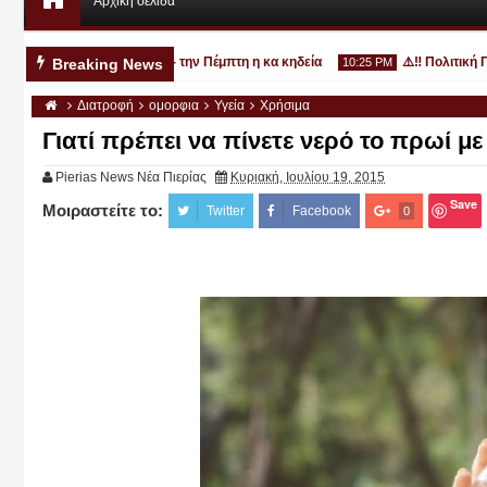
Αρχική σελίδα
χρονο στην Κατερίνη - την Πέμπτη η κα κηδεία
⚠️‼️ Πολιτική Προσ
Breaking News
10:25 PM
Διατροφή
ομορφια
Υγεία
Χρήσιμα
Γιατί πρέπει να πίνετε νερό το πρωί με
Pierias News Νέα Πιερίας
Κυριακή, Ιουλίου 19, 2015
Save
Μοιραστείτε το:
Αυγ
Twitter
Facebook
0
03
2026