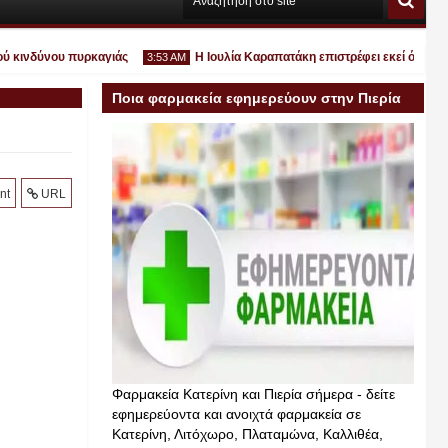
ινδύνου πυρκαγιάς
Η Ιουλία Καραπατάκη επιστρέφει εκεί όπου ανήκει
3:53 AM
Ποια φαρμακεία εφημερεύουν στην Πιερία
σήμερα
Ιουλ
nt
URL
30
2026
Φαρμακεία Κατερίνη και Πιερία σήμερα - δείτε
εφημερεύοντα και ανοιχτά φαρμακεία σε
Κατερίνη, Λιτόχωρο, Πλαταμώνα, Καλλιθέα,