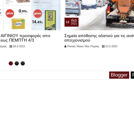
Ιαν
18
2021
ς αλατιού για τις ανάγκες
Δυναμη Διαφημιστικη Προσφορά στη
φυλλαδίων Ιανουάριος – Φεβρουάρι
dianomi fylladion
ερίας
12-2-2021
Pierias News Νέα Πιερίας
18-1-2021
Blogger