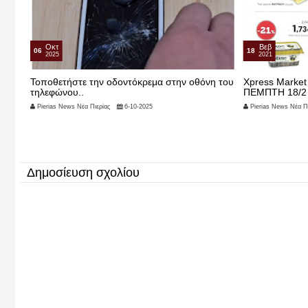
Βεβ
Βεβ
18
12
2021
2021
η του
Xpress Market ΑΙΓΙΝΙΟΥ προσφορές απο
Σημεία απόθεση
ΠΕΜΠΤΗ 18/2 εως ΠΕΜΠΤΗ 4/3
αποχιονισμού
Pierias News Νέα Πιερίας
18-2-2021
Pierias News Νέα Πι
Δημοσίευση σχολίου