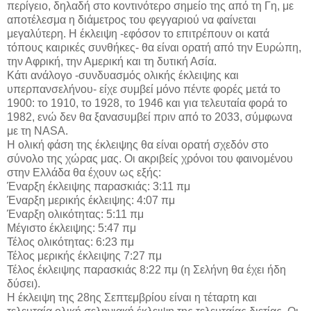
περίγειο, δηλαδή στο κοντινότερο σημείο της από τη Γη, με
αποτέλεσμα η διάμετρος του φεγγαριού να φαίνεται
μεγαλύτερη. Η έκλειψη -εφόσον το επιτρέπουν οι κατά
τόπους καιρικές συνθήκες- θα είναι ορατή από την Ευρώπη,
την Αφρική, την Αμερική και τη δυτική Ασία.
Κάτι ανάλογο -συνδυασμός ολικής έκλειψης και
υπερπανσελήνου- είχε συμβεί μόνο πέντε φορές μετά το
1900: το 1910, το 1928, το 1946 και για τελευταία φορά το
1982, ενώ δεν θα ξανασυμβεί πριν από το 2033, σύμφωνα
με τη NASA.
Η ολική φάση της έκλειψης θα είναι ορατή σχεδόν στο
σύνολο της χώρας μας. Οι ακριβείς χρόνοι του φαινομένου
στην Ελλάδα θα έχουν ως εξής:
Έναρξη έκλειψης παρασκιάς: 3:11 πμ
Έναρξη μερικής έκλειψης: 4:07 πμ
Έναρξη ολικότητας: 5:11 πμ
Μέγιστο έκλειψης: 5:47 πμ
Τέλος ολικότητας: 6:23 πμ
Τέλος μερικής έκλειψης 7:27 πμ
Τέλος έκλειψης παρασκιάς 8:22 πμ (η Σελήνη θα έχει ήδη
δύσει).
Η έκλειψη της 28ης Σεπτεμβρίου είναι η τέταρτη και