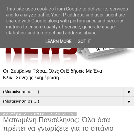
This site uses cookies from Google to deliver its services
and to analyze traffic. Your IP address and user-agent are
shared with Google along with performance and security
metrics to ensure quality of service, generate usage
statistics, and to detect and address abuse.
LEARN MORE
GOT IT
Ότι Συμβαίνει Τώρα...Ολες Οι Ειδήσεις Με Ένα
Κλικ...Συνεχής ενημέρωση
▼
▼
Δευτέρα 28 Σεπτεμβρίου 2015
Ματωμένη Πανσέληνος: Όλα όσα
πρέπει να γνωρίζετε για το σπάνιο