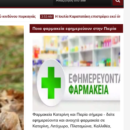
δύνου πυρκαγιάς
Η Ιουλία Καραπατάκη επιστρέφει εκεί όπου ανήκει: 
3:53 AM
Ποια φαρμακεία εφημερεύουν στην Πιερία
σήμερα
Ιουλ
30
2026
Φαρμακεία Κατερίνη και Πιερία σήμερα - δείτε
εφημερεύοντα και ανοιχτά φαρμακεία σε
Κατερίνη, Λιτόχωρο, Πλαταμώνα, Καλλιθέα,