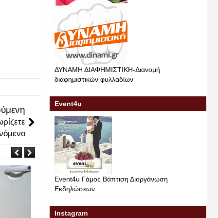
ΔΥΝΑΜΗ ΔΙΑΦΗΜΙΣΤΙΚΗ-Διανομή
διαφημιστικών φυλλαδίων
Event4u
ύμενη
ρίζετε
ινόμενο
Event4u Γάμος Βάπτιση Διοργάνωση
Εκδηλώσεων
Instagram
Σεπ
Μαι
21
03