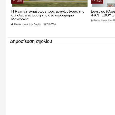
2026
2026
H Ryanair ενημέρωσε τους εργαζομένους της
Ευγενιος (Ολ
ότι κλείνει τη βάση της στο αεροδρόμιο
·ΡΑΝΤΕΒΟΥ Σ
Μακεδονία
Pierias News Νέα Πι
Pierias News Νέα Πιερίας
7-5-2026
Δημοσίευση σχολίου