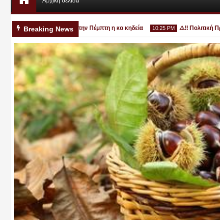
Αρχική σελίδα
ονο στην Κατερίνη - την Πέμπτη η κα κηδεία
⚠️‼️ Πολιτική Προστα
Breaking News
10:25 PM
Αυγ
03
2026