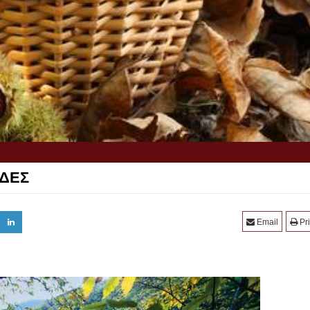
ΑΔΕΣ
Email
Pri