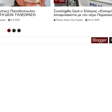
2025
ύμπιος) Παπαδοπουλος
Συνελήφθη ξανά ο Έλληνας «Εσκομπ
ΤΗ ΔΙΟΝ ΤΗΛΕΟΡΑΣΗ
αποφυλακιστεί με τον νόμο Παρασκ
ερίας
6-5-2026
Pierias News Νέα Πιερίας
16-12-2025
Blogger