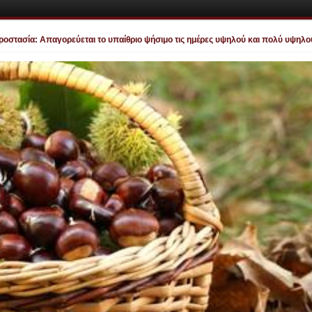
σία: Απαγορεύεται το υπαίθριο ψήσιμο τις ημέρες υψηλού και πολύ υψηλού κιν