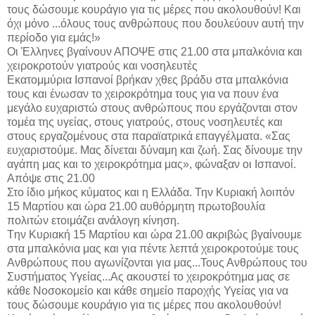
τους δώσουμε κουράγιο για τις μέρες που ακολουθούν! Και
όχι μόνο ...όλους τους ανθρώπους που δουλεύουν αυτή την
περίοδο για εμάς!»
Οι Έλληνες βγαίνουν ΑΠΟΨΕ στις 21.00 στα μπαλκόνια και
χειροκροτούν γιατρούς και νοσηλευτές
Eκατομμύρια Ισπανοί βρήκαν χθες βράδυ στα μπαλκόνια
τους και ένωσαν το χειροκρότημα τους για να πουν ένα
μεγάλο ευχαριστώ στους ανθρώπους που εργάζονται στον
τομέα της υγείας, στους γιατρούς, στους νοσηλευτές και
στους εργαζομένους στα παραϊατρικά επαγγέλματα. «Σας
ευχαριστούμε. Μας δίνεται δύναμη και ζωή. Σας δίνουμε την
αγάπη μας και το χειροκρότημα μας», φώναξαν οι Ισπανοί.
Απόψε στις 21.00
Στο ίδιο μήκος κύματος και η Ελλάδα. Την Κυριακή λοιπόν
15 Μαρτίου και ώρα 21.00 αυθόρμητη πρωτοβουλία
πολιτών ετοιμάζει ανάλογη κίνηση.
Tην Κυριακή 15 Μαρτίου και ώρα 21.00 ακριβώς βγαίνουμε
στα μπαλκόνια μας και για πέντε λεπτά χειροκροτούμε τους
Ανθρώπους που αγωνίζονται για μας...Τους Ανθρώπους του
Συστήματος Υγείας...Ας ακουστεί το χειροκρότημα μας σε
κάθε Νοσοκομείο και κάθε σημείο παροχής Υγείας για να
τους δώσουμε κουράγιο για τις μέρες που ακολουθούν!