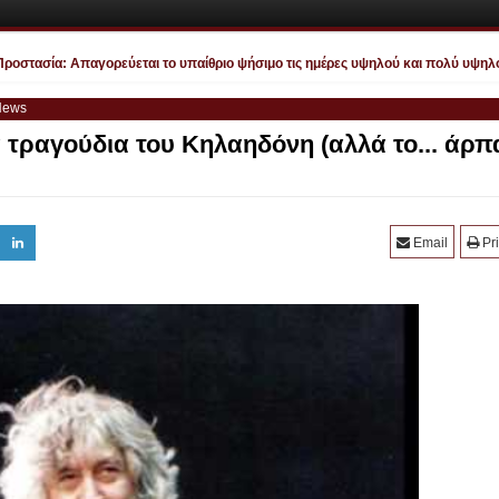
στασία: Απαγορεύεται το υπαίθριο ψήσιμο τις ημέρες υψηλού και πολύ υψηλού κ
News
α τραγούδια του Κηλαηδόνη (αλλά το... άρπ
Email
Pri