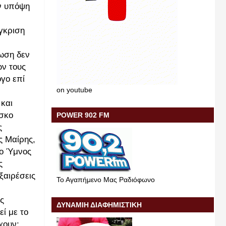
αν υπόψη
έγκριση
τωση δεν
ών τους
όγο επί
on youtube
 και
ίσκο
POWER 902 FM
ς
ς Μαίρης,
 ο Ύμνος
ς
ξαιρέσεις
Το Αγαπήμενο Μας Ραδιόφωνο
ς
ΔΥΝΑΜΙΗ ΔΙΑΦΗΜΙΣΤΙΚΗ
εί με το
χουν;