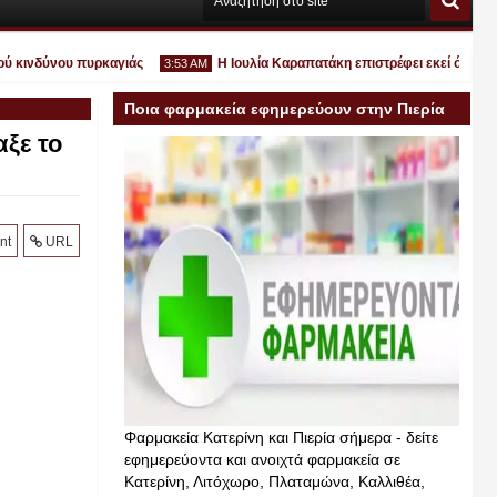
ινδύνου πυρκαγιάς
Η Ιουλία Καραπατάκη επιστρέφει εκεί όπου ανήκει
3:53 AM
Ποια φαρμακεία εφημερεύουν στην Πιερία
αξε το
σήμερα
Ιουλ
30
2026
nt
URL
Φαρμακεία Κατερίνη και Πιερία σήμερα - δείτε
εφημερεύοντα και ανοιχτά φαρμακεία σε
Κατερίνη, Λιτόχωρο, Πλαταμώνα, Καλλιθέα,