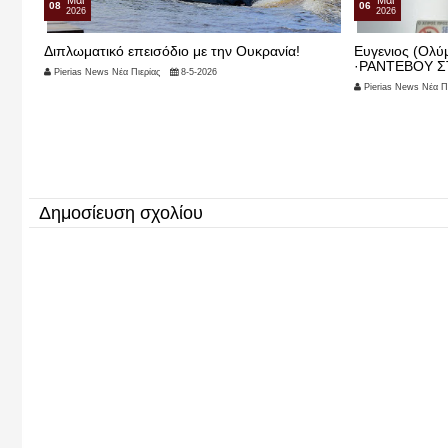
Μαι
Μαι
08
06
2026
2026
της
Διπλωματικό επεισόδιο με την Ουκρανία!
Ευγενιος (Ολ
·ΡΑΝΤΕΒΟΥ Σ
Pierias News Νέα Πιερίας
8-5-2026
Pierias News Νέα Πι
Δημοσίευση σχολίου