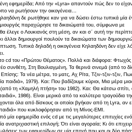
ένη εφημερίδα; Από την «Lyra» απαντούν πώς δεν το είχ
κόπο να ρωτήσουν την οικογένεια…
Κηλαηδόνη δε ρωτήθηκε καν για να δώσει έστω τυπικά μία 
ο δημιουργός παραχώρησε τα δικαιώματά του, σύμφωνα με
α έλεγε ο Λουκιανός στη μέση, αν και σ΄ αυτή την περίπ
 κι άλλοι δημιουργοί πουλούν τα δικαιώματα των δημιουργι
ίπτωση. Τυπικά δηλαδή η οικογένεια Κηλαηδόνη δεν είχε λ
ι.
το cd του «Πρώτου Θέματος». Πολλά και διάφορα: Φτωχός
ο συνθέτη, Στη Βουλιαγμένη, Τα θερινά σινεμά (από το δ
πίσης: Τα νέα μέτρα, το ματς, Αχ Ρίτα, Τζιν-τζιν-τζιν, Πω
ία παιδιά», 1979). Και: Που βαδίζουμε κύριοι, Μια μέρα μια
υ (από τη «Χαμηλή πτήση» του 1982). Και: Θα κάτσω σπίτι,
ιδιά», 1986). Είναι μερικά από τα καλύτερα τραγούδια τη
νται όλα από δίσκους οι οποίοι βγήκαν από τη Lyra, αν ε
 παιδιά» που κυκλοφόρησαν από τη Μίνος-ΕΜΙ.
ό μία εφημερίδα ενός cd με τις μεγαλύτερες επιτυχίες ενό
ία ανατριχιαστική επιλογή; Ότι είναι αγοραία; Κι ότι επιχειρ
πωλήσεις των εφημερίδων σε μία εποχή που και οι δύο πάσ