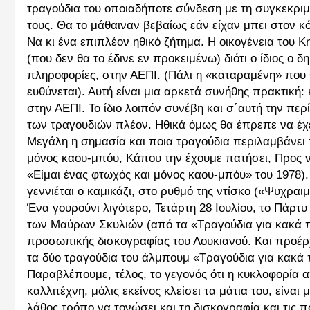
τραγούδια του οποιαδήποτε σύνδεση με τη συγκεκριμ
τους. Θα το μάθαιναν βεβαίως εάν είχαν μπει στον 
Να κι ένα επιπλέον ηθικό ζήτημα. Η οικογένεια του 
(που δεν θα το έδινε εν προκειμένω) διότι ο ίδιος 
πληροφορίες, στην ΑΕΠΙ. (Πάλι η «καταραμένη» που θ
ευθύνεται). Αυτή είναι μια αρκετά συνήθης πρακτική:
στην ΑΕΠΙ. Το ίδιο λοιπόν συνέβη και σ΄αυτή την περ
των τραγουδιών πλέον. Ηθικά όμως θα έπρεπε να έχε
Μεγάλη η σημασία και ποια τραγούδια περιλαμβάνει 
μόνος καου-μπόυ, Κάπου την έχουμε πατήσει, Προς νέ
«Είμαι ένας φτωχός και μόνος καου-μπόυ» του 1978). Ε
γεννιέται ο καμικάζι, στο ρυθμό της ντίσκο («Ψυχραιμ
Ένα γουρούνι λιγότερο, Τετάρτη 28 Ιουλίου, το Πάρτ
των Μαύρων Σκυλιών (από τα «Τραγούδια για κακά πα
προσωπικής δισκογραφίας του Λουκιανού. Και προέρχο
τα δύο τραγούδια του άλμπουμ «Τραγούδια για κακά
Παραβλέπουμε, τέλος, το γεγονός ότι η κυκλοφορία απ
καλλιτέχνη, μόλις εκείνος κλείσει τα μάτια του, είναι μ
λάθος τρόπο να τονώσει και τη δισκογραφία και τις 