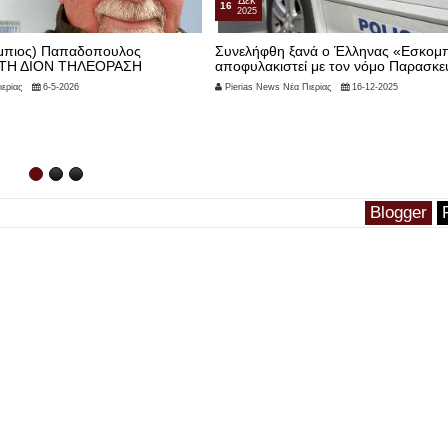
Δεκ
16
2025
ύμπιος) Παπαδοπουλος
Συνελήφθη ξανά ο Έλληνας «Εσκομπ
ΤΗ ΔΙΟΝ ΤΗΛΕΟΡΑΣΗ
αποφυλακιστεί με τον νόμο Παρασκ
ερίας
6-5-2026
Pierias News Νέα Πιερίας
16-12-2025
Blogger