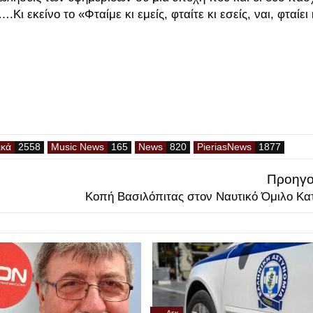
ι εκείνο το «Φταίμε κι εμείς, φταίτε κι εσείς, ναι, φταίει 
ικά
Music News
News
PieriasNews
Προηγο
Κοπή Βασιλόπιτας στον Ναυτικό Όμιλο Κα