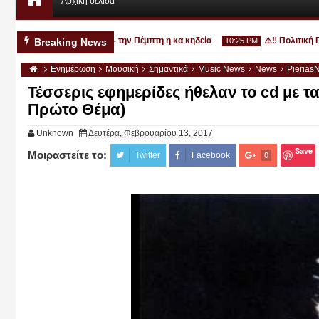
Αρχική σελίδα
3χρονο στην Κατερίνη - την Πέμπτη η κα κηδεία
⚠️‼️ Πολιτική Προ
Breaking News
10:25 PM
Ενημέρωση
Μουσική
Σημαντικά
Music News
News
Pierias
Τέσσερις εφημερίδες ήθελαν το cd με τ
Πρώτο Θέμα)
Unknown
Δευτέρα, Φεβρουαρίου 13, 2017
Αυγ
03
2026
Save
Μοιραστείτε το:
Twitter
Facebook
0